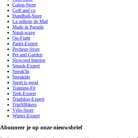
Galop-Store
Golf and co
Handball-Store
La sellerie de Maé
Made in Paradis
Nauti-wave
On-Fight
Padel-Expert
Pecheur-Store
Pet and Garden
Slowood Interior
Smash-Expert
Sneak'In
Sneakids
Sport is good
Training-Fit
Trek-Expert
Triathlon-Expert
TripNBikers
Vélo-Store
Winter-Expert
Abonneer je op onze nieuwsbrief