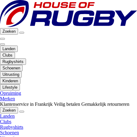
Zoeken
Landen
Clubs
Rugbyshirts
Schoenen
Uitrusting
Kinderen
Lifestyle
Opruiming
Merken
Klantenservice in Frankrijk
Veilig betalen
Gemakkelijk retourneren
Zoeken
Landen
Clubs
Rugbyshirts
Schoenen