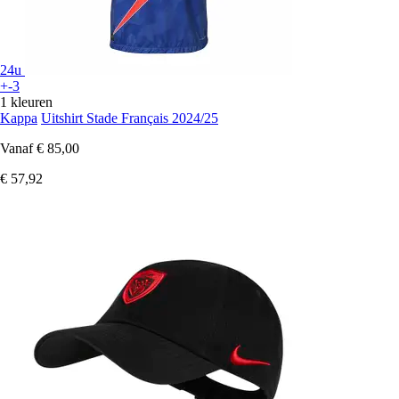
24u
+-3
1 kleuren
Kappa
Uitshirt Stade Français 2024/25
Vanaf
€ 85,00
€ 57,92