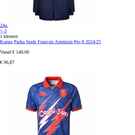
24u
+-3
1 kleuren
Kappa
Parka Stade Français Arminzip Pro 8 2024/25
Vanaf
€ 140,00
€ 96,87