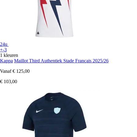
24u
+-3
1 kleuren
Kappa
Maillot Third Authentiek Stade Français 2025/26
Vanaf
€ 125,00
€ 103,00