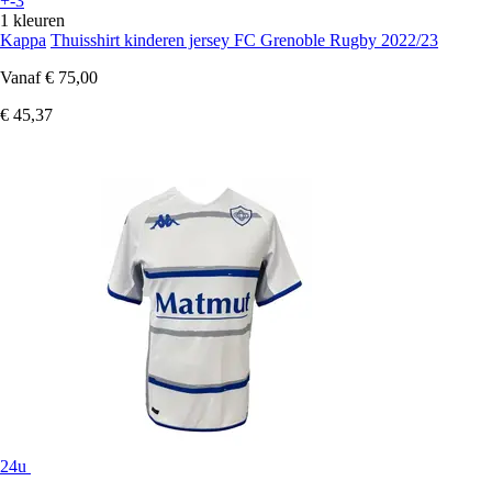
+-3
1 kleuren
Kappa
Thuisshirt kinderen jersey FC Grenoble Rugby 2022/23
Vanaf
€ 75,00
€ 45,37
24u