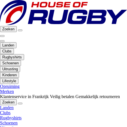
Zoeken
Landen
Clubs
Rugbyshirts
Schoenen
Uitrusting
Kinderen
Lifestyle
Opruiming
Merken
Klantenservice in Frankrijk
Veilig betalen
Gemakkelijk retourneren
Zoeken
Landen
Clubs
Rugbyshirts
Schoenen