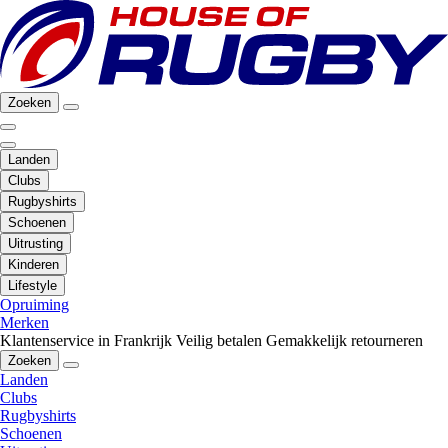
Zoeken
Landen
Clubs
Rugbyshirts
Schoenen
Uitrusting
Kinderen
Lifestyle
Opruiming
Merken
Klantenservice in Frankrijk
Veilig betalen
Gemakkelijk retourneren
Zoeken
Landen
Clubs
Rugbyshirts
Schoenen