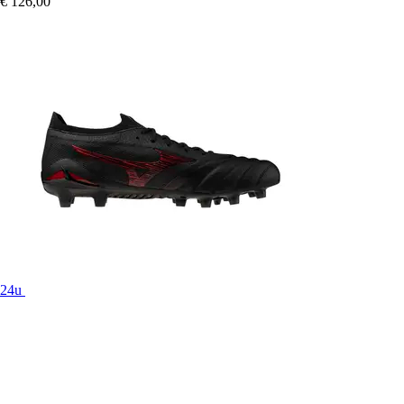
€ 126,00
24u