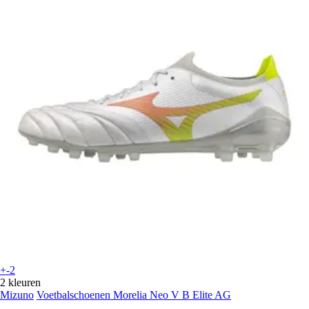
+-2
2 kleuren
Mizuno
Voetbalschoenen Morelia Neo V B Elite AG