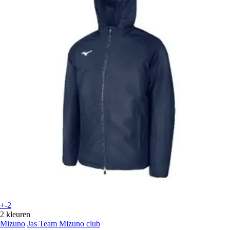
+-2
2 kleuren
Mizuno
Jas Team Mizuno club