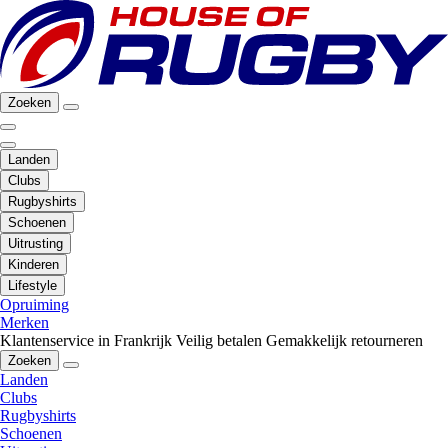
Zoeken
Landen
Clubs
Rugbyshirts
Schoenen
Uitrusting
Kinderen
Lifestyle
Opruiming
Merken
Klantenservice in Frankrijk
Veilig betalen
Gemakkelijk retourneren
Zoeken
Landen
Clubs
Rugbyshirts
Schoenen