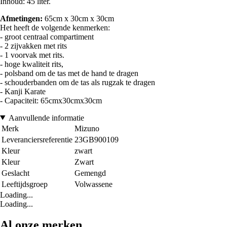
Inhoud: 45 liter.
Afmetingen:
65cm x 30cm x 30cm
Het heeft de volgende kenmerken:
- groot centraal compartiment
- 2 zijvakken met rits
- 1 voorvak met rits.
- hoge kwaliteit rits,
- polsband om de tas met de hand te dragen
- schouderbanden om de tas als rugzak te dragen
- Kanji Karate
- Capaciteit: 65cmx30cmx30cm
Aanvullende informatie
Merk
Mizuno
Leveranciersreferentie
23GB900109
Kleur
zwart
Kleur
Zwart
Geslacht
Gemengd
Leeftijdsgroep
Volwassene
Loading...
Loading...
Al onze merken