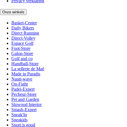
Privacy verklaring
Onze winkels
Basket-Center
Daily Bikers
Direct Running
Direct-Volley
Espace Golf
Foot-Store
Galop-Store
Golf and co
Handball-Store
La sellerie de Maé
Made in Paradis
Nauti-wave
On-Fight
Padel-Expert
Pecheur-Store
Pet and Garden
Slowood Interior
Smash-Expert
Sneak'In
Sneakids
Sport is good