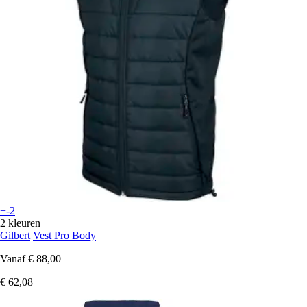
+-2
2 kleuren
Gilbert
Vest Pro Body
Vanaf
€ 88,00
€ 62,08