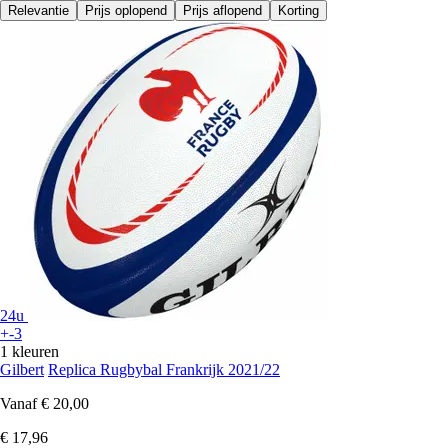
Relevantie
Prijs oplopend
Prijs aflopend
Korting
24u
+-3
1 kleuren
Gilbert
Replica Rugbybal Frankrijk 2021/22
Vanaf
€ 20,00
€ 17,96