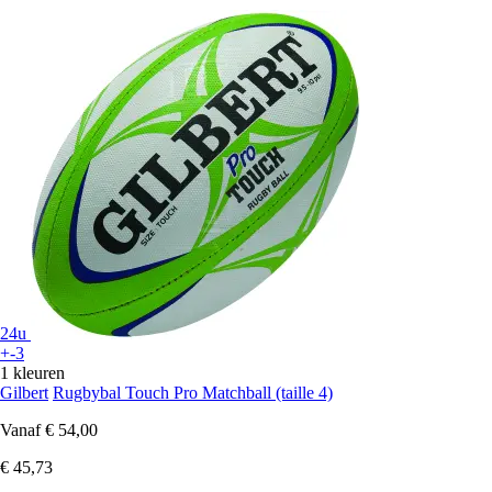
24u
+-3
1 kleuren
Gilbert
Rugbybal Touch Pro Matchball (taille 4)
Vanaf
€ 54,00
€ 45,73