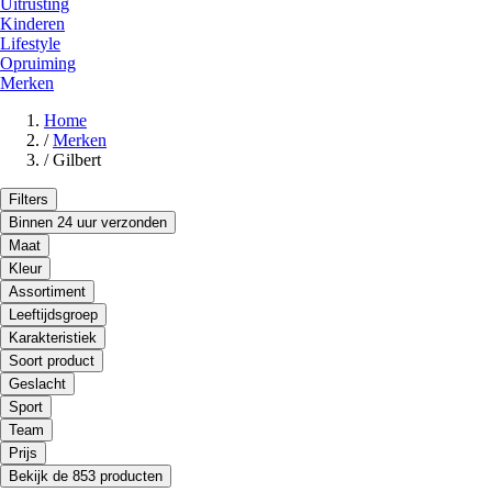
Uitrusting
Kinderen
Lifestyle
Opruiming
Merken
Home
/
Merken
/
Gilbert
Filters
Binnen 24 uur verzonden
Maat
Kleur
Assortiment
Leeftijdsgroep
Karakteristiek
Soort product
Geslacht
Sport
Team
Prijs
Bekijk de 853 producten