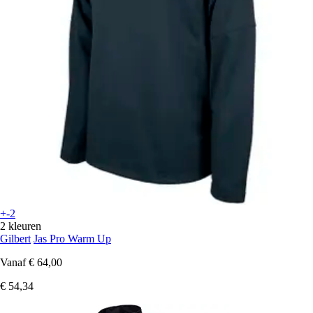
+-2
2 kleuren
Gilbert
Jas Pro Warm Up
Vanaf
€ 64,00
€ 54,34