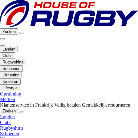
Zoeken
Landen
Clubs
Rugbyshirts
Schoenen
Uitrusting
Kinderen
Lifestyle
Opruiming
Merken
Klantenservice in Frankrijk
Veilig betalen
Gemakkelijk retourneren
Zoeken
Landen
Clubs
Rugbyshirts
Schoenen