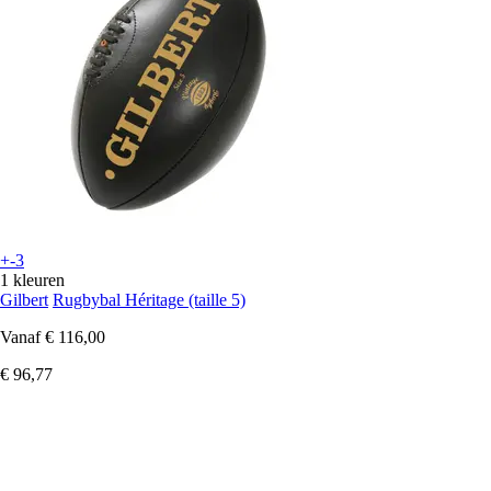
+-3
1 kleuren
Gilbert
Rugbybal Héritage (taille 5)
Vanaf
€ 116,00
€ 96,77