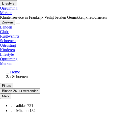
Lifestyle
Opruiming
Merken
Klantenservice in Frankrijk
Veilig betalen
Gemakkelijk retourneren
Zoeken
Landen
Clubs
Rugbyshirts
Schoenen
Uitrusting
Kinderen
Lifestyle
Opruiming
Merken
Home
/
Schoenen
Filters
Binnen 24 uur verzonden
Merk
adidas
721
Mizuno
182