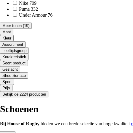
Nike
709
Puma
332
Under Armour
76
Meer tonen
(19)
Maat
Kleur
Assortiment
Leeftijdsgroep
Karakteristiek
Soort product
Geslacht
Shoe Surface
Sport
Prijs
Bekijk de 2224 producten
Schoenen
Bij House of Rugby
bieden we een brede selectie van hoge kwaliteit