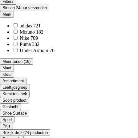
Filters
Binnen 24 uur verzonden
Merk
adidas
721
Mizuno
182
Nike
709
Puma
332
Under Armour
76
Meer tonen
(19)
Maat
Kleur
Assortiment
Leeftijdsgroep
Karakteristiek
Soort product
Geslacht
Shoe Surface
Sport
Prijs
Bekijk de 2224 producten