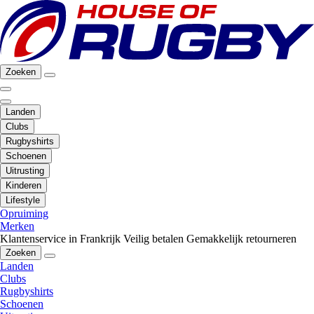
Zoeken
Landen
Clubs
Rugbyshirts
Schoenen
Uitrusting
Kinderen
Lifestyle
Opruiming
Merken
Klantenservice in Frankrijk
Veilig betalen
Gemakkelijk retourneren
Zoeken
Landen
Clubs
Rugbyshirts
Schoenen