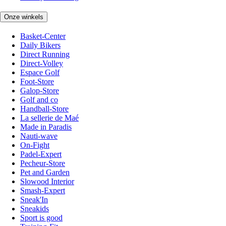
Onze winkels
Basket-Center
Daily Bikers
Direct Running
Direct-Volley
Espace Golf
Foot-Store
Galop-Store
Golf and co
Handball-Store
La sellerie de Maé
Made in Paradis
Nauti-wave
On-Fight
Padel-Expert
Pecheur-Store
Pet and Garden
Slowood Interior
Smash-Expert
Sneak'In
Sneakids
Sport is good