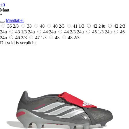
+0
Maat
*
Maattabel
36 2/3
38
40
40 2/3
41 1/3
42
24u
42 2/3
24u
43 1/3
24u
44
24u
44 2/3
24u
45 1/3
24u
46
24u
46 2/3
47 1/3
48
48 2/3
Dit veld is verplicht