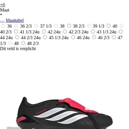
+0
Maat
*
Maattabel
36
36 2/3
37 1/3
38
38 2/3
39 1/3
40
40 2/3
41 1/3
24u
42
24u
42 2/3
24u
43 1/3
24u
44
24u
44 2/3
24u
45 1/3
24u
46
24u
46 2/3
47
1/3
48
48 2/3
Dit veld is verplicht