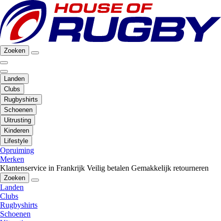
Zoeken
Landen
Clubs
Rugbyshirts
Schoenen
Uitrusting
Kinderen
Lifestyle
Opruiming
Merken
Klantenservice in Frankrijk
Veilig betalen
Gemakkelijk retourneren
Zoeken
Landen
Clubs
Rugbyshirts
Schoenen