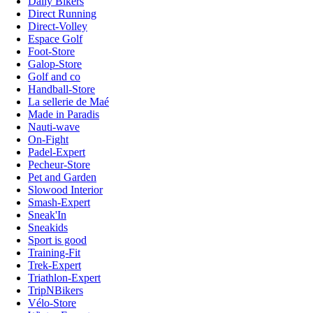
Daily Bikers
Direct Running
Direct-Volley
Espace Golf
Foot-Store
Galop-Store
Golf and co
Handball-Store
La sellerie de Maé
Made in Paradis
Nauti-wave
On-Fight
Padel-Expert
Pecheur-Store
Pet and Garden
Slowood Interior
Smash-Expert
Sneak'In
Sneakids
Sport is good
Training-Fit
Trek-Expert
Triathlon-Expert
TripNBikers
Vélo-Store