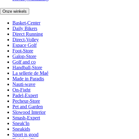
Onze winkels
Basket-Center
Daily Bikers
Direct Running
Direct-Volley
Espace Golf
Foot-Store
Galop-Store
Golf and co
Handball-Store
La sellerie de Maé
Made in Paradis
Nauti-wave
On-Fight
Padel-Expert
Pecheur-Store
Pet and Garden
Slowood Interior
Smash-Expert
Sneak'In
Sneakids
Sport is good