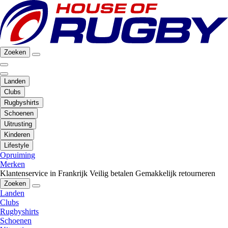
Zoeken
Landen
Clubs
Rugbyshirts
Schoenen
Uitrusting
Kinderen
Lifestyle
Opruiming
Merken
Klantenservice in Frankrijk
Veilig betalen
Gemakkelijk retourneren
Zoeken
Landen
Clubs
Rugbyshirts
Schoenen