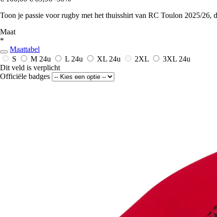
Toon je passie voor rugby met het thuisshirt van RC Toulon 2025/26, de 
Maat
*
Maattabel
S
M
24u
L
24u
XL
24u
2XL
3XL
24u
Dit veld is verplicht
Officiële badges