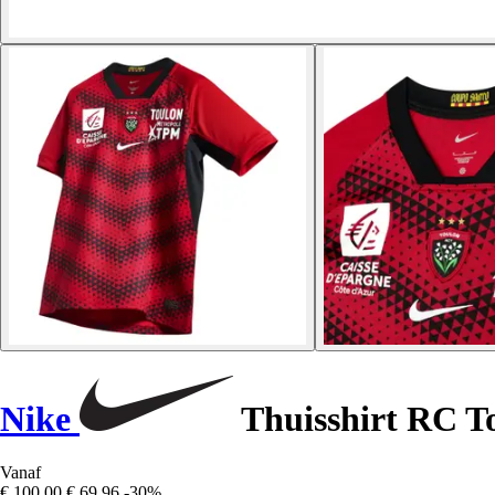
Nike
Thuisshirt RC T
Vanaf
€ 100,00
€ 69,96
-30%