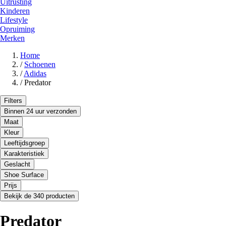
Uitrusting
Kinderen
Lifestyle
Opruiming
Merken
Home
/
Schoenen
/
Adidas
/
Predator
Filters
Binnen 24 uur verzonden
Maat
Kleur
Leeftijdsgroep
Karakteristiek
Geslacht
Shoe Surface
Prijs
Bekijk de 340 producten
Predator