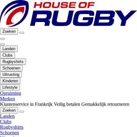
Zoeken
Landen
Clubs
Rugbyshirts
Schoenen
Uitrusting
Kinderen
Lifestyle
Opruiming
Merken
Klantenservice in Frankrijk
Veilig betalen
Gemakkelijk retourneren
Zoeken
Landen
Clubs
Rugbyshirts
Schoenen