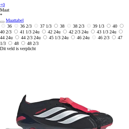
+0
Maat
*
Maattabel
36
36 2/3
37 1/3
38
38 2/3
39 1/3
40
40 2/3
41 1/3
24u
42
24u
42 2/3
24u
43 1/3
24u
44
24u
44 2/3
24u
45 1/3
24u
46
24u
46 2/3
47
1/3
48
48 2/3
Dit veld is verplicht