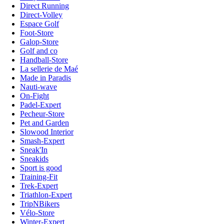
Direct Running
Direct-Volley
Espace Golf
Foot-Store
Galop-Store
Golf and co
Handball-Store
La sellerie de Maé
Made in Paradis
Nauti-wave
On-Fight
Padel-Expert
Pecheur-Store
Pet and Garden
Slowood Interior
Smash-Expert
Sneak'In
Sneakids
Sport is good
Training-Fit
Trek-Expert
Triathlon-Expert
TripNBikers
Vélo-Store
Winter-Expert