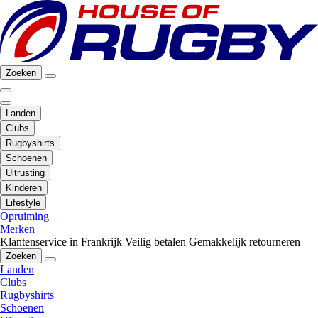
Zoeken
Landen
Clubs
Rugbyshirts
Schoenen
Uitrusting
Kinderen
Lifestyle
Opruiming
Merken
Klantenservice in Frankrijk
Veilig betalen
Gemakkelijk retourneren
Zoeken
Landen
Clubs
Rugbyshirts
Schoenen