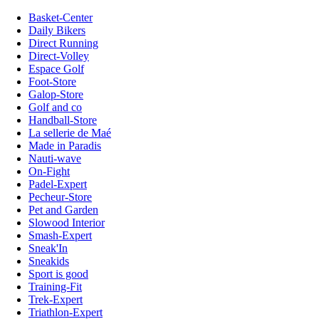
Basket-Center
Daily Bikers
Direct Running
Direct-Volley
Espace Golf
Foot-Store
Galop-Store
Golf and co
Handball-Store
La sellerie de Maé
Made in Paradis
Nauti-wave
On-Fight
Padel-Expert
Pecheur-Store
Pet and Garden
Slowood Interior
Smash-Expert
Sneak'In
Sneakids
Sport is good
Training-Fit
Trek-Expert
Triathlon-Expert