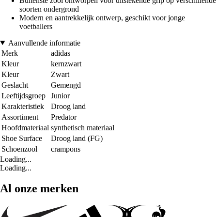
Buitenste zool ontworpen voor uitstekende grip op verschillende
soorten ondergrond
Modern en aantrekkelijk ontwerp, geschikt voor jonge
voetballers
Aanvullende informatie
Merk
adidas
Kleur
kernzwart
Kleur
Zwart
Geslacht
Gemengd
Leeftijdsgroep
Junior
Karakteristiek
Droog land
Assortiment
Predator
Hoofdmateriaal
synthetisch materiaal
Shoe Surface
Droog land (FG)
Schoenzool
crampons
Loading...
Loading...
Al onze merken