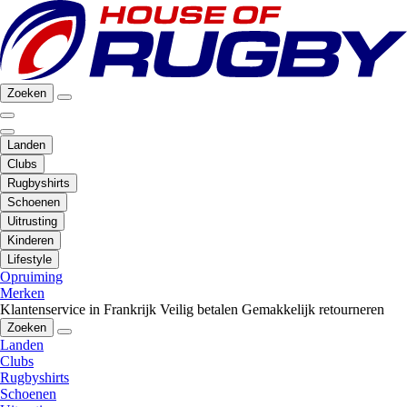
Zoeken
Landen
Clubs
Rugbyshirts
Schoenen
Uitrusting
Kinderen
Lifestyle
Opruiming
Merken
Klantenservice in Frankrijk
Veilig betalen
Gemakkelijk retourneren
Zoeken
Landen
Clubs
Rugbyshirts
Schoenen