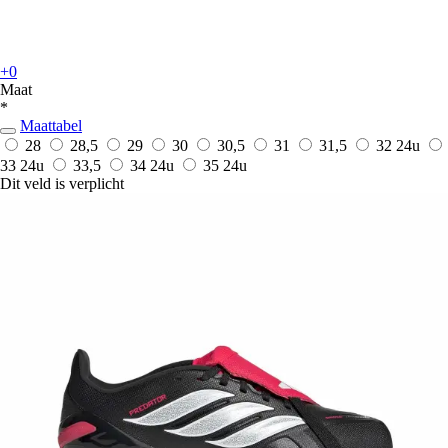
+0
Maat
*
Maattabel
28
28,5
29
30
30,5
31
31,5
32
24u
33
24u
33,5
34
24u
35
24u
Dit veld is verplicht