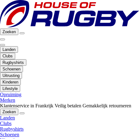
Zoeken
Landen
Clubs
Rugbyshirts
Schoenen
Uitrusting
Kinderen
Lifestyle
Opruiming
Merken
Klantenservice in Frankrijk
Veilig betalen
Gemakkelijk retourneren
Zoeken
Landen
Clubs
Rugbyshirts
Schoenen