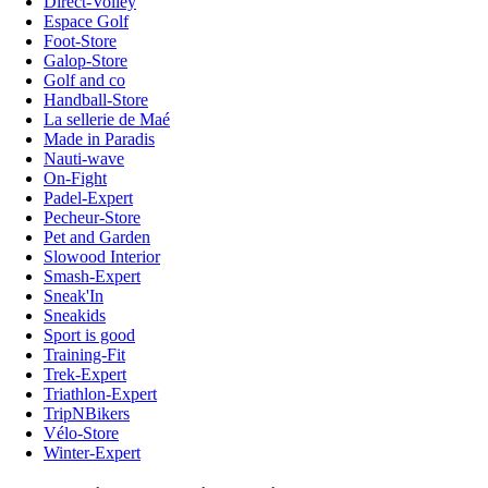
Direct-Volley
Espace Golf
Foot-Store
Galop-Store
Golf and co
Handball-Store
La sellerie de Maé
Made in Paradis
Nauti-wave
On-Fight
Padel-Expert
Pecheur-Store
Pet and Garden
Slowood Interior
Smash-Expert
Sneak'In
Sneakids
Sport is good
Training-Fit
Trek-Expert
Triathlon-Expert
TripNBikers
Vélo-Store
Winter-Expert