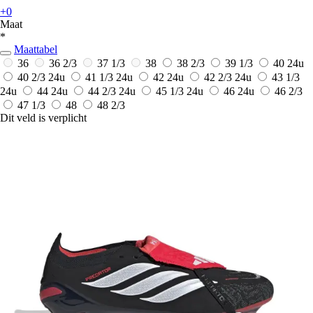
+0
Maat
*
Maattabel
36
36 2/3
37 1/3
38
38 2/3
39 1/3
40
24u
40 2/3
24u
41 1/3
24u
42
24u
42 2/3
24u
43 1/3
24u
44
24u
44 2/3
24u
45 1/3
24u
46
24u
46 2/3
47 1/3
48
48 2/3
Dit veld is verplicht