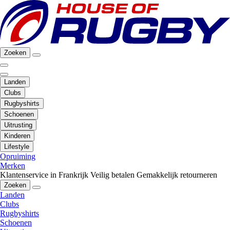
Zoeken
Landen
Clubs
Rugbyshirts
Schoenen
Uitrusting
Kinderen
Lifestyle
Opruiming
Merken
Klantenservice in Frankrijk
Veilig betalen
Gemakkelijk retourneren
Zoeken
Landen
Clubs
Rugbyshirts
Schoenen