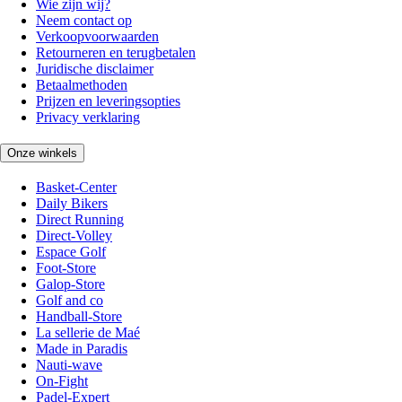
Wie zijn wij?
Neem contact op
Verkoopvoorwaarden
Retourneren en terugbetalen
Juridische disclaimer
Betaalmethoden
Prijzen en leveringsopties
Privacy verklaring
Onze winkels
Basket-Center
Daily Bikers
Direct Running
Direct-Volley
Espace Golf
Foot-Store
Galop-Store
Golf and co
Handball-Store
La sellerie de Maé
Made in Paradis
Nauti-wave
On-Fight
Padel-Expert