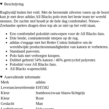
Beschrijving
Rugbystijl buiten het veld. Met de beroemde zilveren varen op de borst
kun je met deze adidas All Blacks polo trots het beste team ter wereld
steunen. De zachte stof houdt je de hele dag comfortabel. Nieuw-
Zeelandse spelers dragen deze top als ze niet op het veld staan.
Een comfortabel poloshirt ontworpen voor de All Blacks fans.
Drie brede, contrasterende strepen op de rug.
adidas s'engage met het Better Cotton Initiative om de
wereldwijde productieomstandigheden van katoen te verbeteren.
Standaard pasvorm.
Polo hals met verborgen knopen.
Dubbel gebreid 54% katoen / 46% gerecycled polyester.
Poloshirt voor All Blacks fans.
All Blacks wapenschild.
Aanvullende informatie
Merk
adidas
Leveranciersreferentie
EH5582
Kleur
framboos/zwaar blauw/lichtgrijs
Kleur
Roze
Geslacht
Man
Leeftijdsgroep
Volwassene