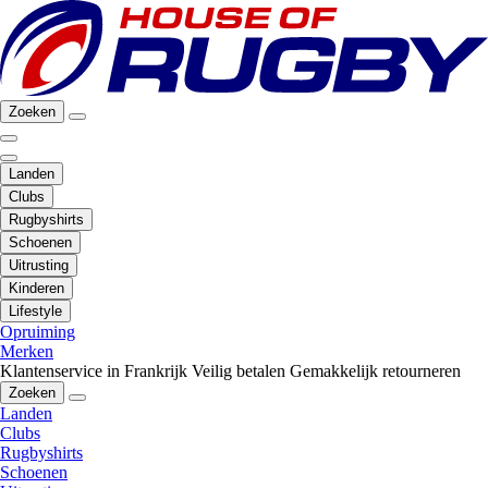
Zoeken
Landen
Clubs
Rugbyshirts
Schoenen
Uitrusting
Kinderen
Lifestyle
Opruiming
Merken
Klantenservice in Frankrijk
Veilig betalen
Gemakkelijk retourneren
Zoeken
Landen
Clubs
Rugbyshirts
Schoenen