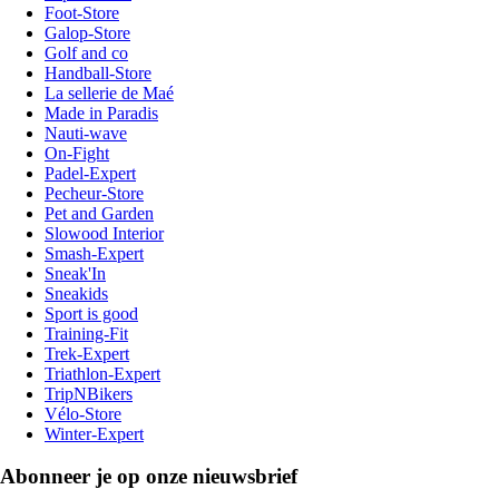
Foot-Store
Galop-Store
Golf and co
Handball-Store
La sellerie de Maé
Made in Paradis
Nauti-wave
On-Fight
Padel-Expert
Pecheur-Store
Pet and Garden
Slowood Interior
Smash-Expert
Sneak'In
Sneakids
Sport is good
Training-Fit
Trek-Expert
Triathlon-Expert
TripNBikers
Vélo-Store
Winter-Expert
Abonneer je op onze nieuwsbrief