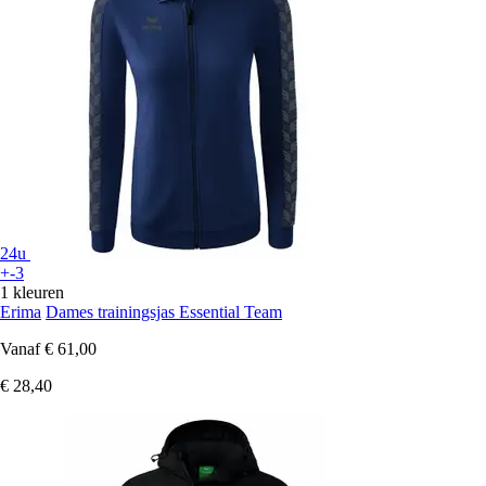
24u
+-3
1 kleuren
Erima
Dames trainingsjas Essential Team
Vanaf
€ 61,00
€ 28,40