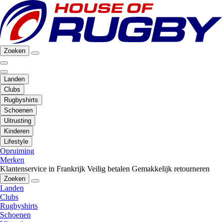
Zoeken
Landen
Clubs
Rugbyshirts
Schoenen
Uitrusting
Kinderen
Lifestyle
Opruiming
Merken
Klantenservice in Frankrijk
Veilig betalen
Gemakkelijk retourneren
Zoeken
Landen
Clubs
Rugbyshirts
Schoenen