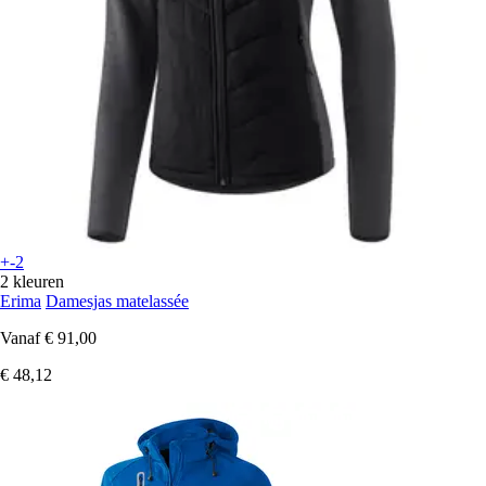
+-2
2 kleuren
Erima
Damesjas matelassée
Vanaf
€ 91,00
€ 48,12