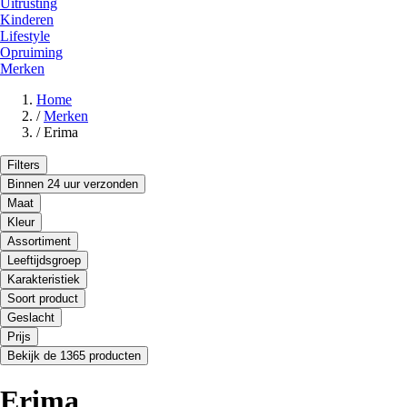
Uitrusting
Kinderen
Lifestyle
Opruiming
Merken
Home
/
Merken
/
Erima
Filters
Binnen 24 uur verzonden
Maat
Kleur
Assortiment
Leeftijdsgroep
Karakteristiek
Soort product
Geslacht
Prijs
Bekijk de 1365 producten
Erima