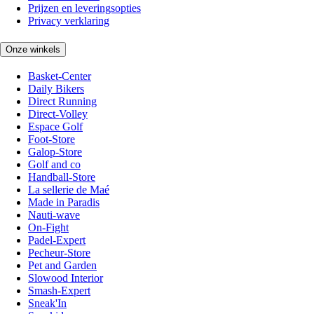
Prijzen en leveringsopties
Privacy verklaring
Onze winkels
Basket-Center
Daily Bikers
Direct Running
Direct-Volley
Espace Golf
Foot-Store
Galop-Store
Golf and co
Handball-Store
La sellerie de Maé
Made in Paradis
Nauti-wave
On-Fight
Padel-Expert
Pecheur-Store
Pet and Garden
Slowood Interior
Smash-Expert
Sneak'In