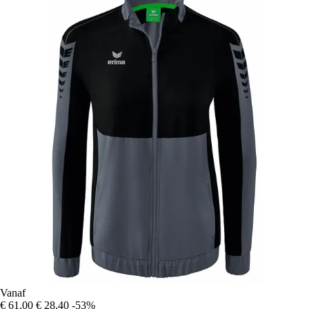
Vanaf
€ 61,00
€ 28,40
-53%