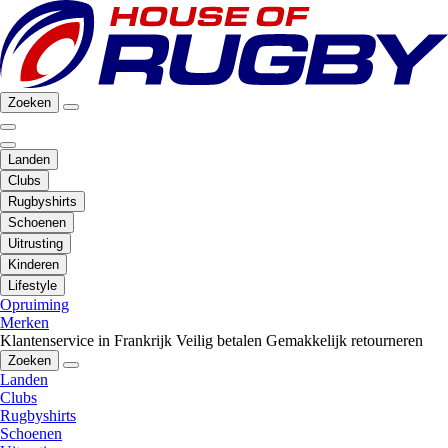
Zoeken
Landen
Clubs
Rugbyshirts
Schoenen
Uitrusting
Kinderen
Lifestyle
Opruiming
Merken
Klantenservice in Frankrijk
Veilig betalen
Gemakkelijk retourneren
Zoeken
Landen
Clubs
Rugbyshirts
Schoenen