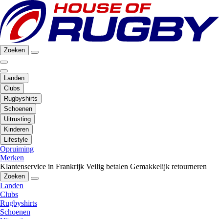
Zoeken
Landen
Clubs
Rugbyshirts
Schoenen
Uitrusting
Kinderen
Lifestyle
Opruiming
Merken
Klantenservice in Frankrijk
Veilig betalen
Gemakkelijk retourneren
Zoeken
Landen
Clubs
Rugbyshirts
Schoenen