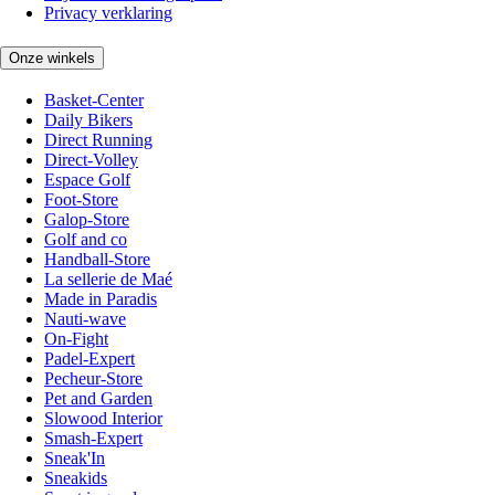
Privacy verklaring
Onze winkels
Basket-Center
Daily Bikers
Direct Running
Direct-Volley
Espace Golf
Foot-Store
Galop-Store
Golf and co
Handball-Store
La sellerie de Maé
Made in Paradis
Nauti-wave
On-Fight
Padel-Expert
Pecheur-Store
Pet and Garden
Slowood Interior
Smash-Expert
Sneak'In
Sneakids