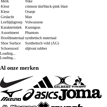
Merk
Nike
Kleur
crimson tint/black-pink blast
Kleur
Oranje
Geslacht
Man
Leeftijdsgroep
Volwassene
Karakteristiek
Kunstgras
Assortiment
Phantom
Hoofdmateriaal
synthetisch materiaal
Shoe Surface
Synthetisch veld (AG)
Schoenzool
slijtvast rubber
Loading...
Loading...
Al onze merken