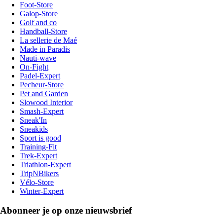
Foot-Store
Galop-Store
Golf and co
Handball-Store
La sellerie de Maé
Made in Paradis
Nauti-wave
On-Fight
Padel-Expert
Pecheur-Store
Pet and Garden
Slowood Interior
Smash-Expert
Sneak'In
Sneakids
Sport is good
Training-Fit
Trek-Expert
Triathlon-Expert
TripNBikers
Vélo-Store
Winter-Expert
Abonneer je op onze nieuwsbrief