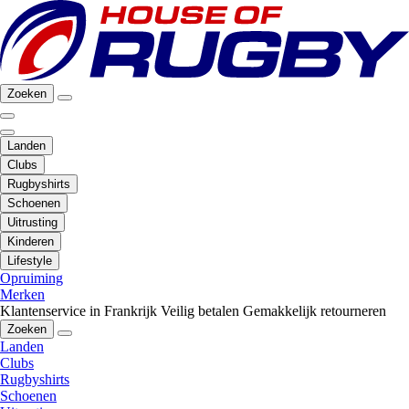
Zoeken
Landen
Clubs
Rugbyshirts
Schoenen
Uitrusting
Kinderen
Lifestyle
Opruiming
Merken
Klantenservice in Frankrijk
Veilig betalen
Gemakkelijk retourneren
Zoeken
Landen
Clubs
Rugbyshirts
Schoenen