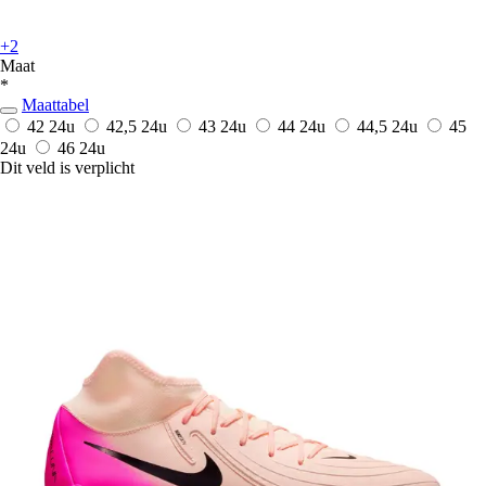
+2
Maat
*
Maattabel
42
24u
42,5
24u
43
24u
44
24u
44,5
24u
45
24u
46
24u
Dit veld is verplicht