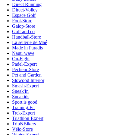
Direct Running
Direct-Volley
Espace Golf
Foot-Store
Galop-Store
Golf and co
Handball-Store
La sellerie de Maé
Made in Paradis
Nauti-wave
On-Fight
Padel-Expert
Pecheur-Store
Pet and Garden
Slowood Interior
Smash-Expert
Sneak'In
Sneakids
Sport is good
Training-Fit
Trek-Expert
Triathlon-Expert
TripNBikers
Vélo-Store
Winter-Expert