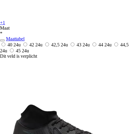
+1
Maat
*
Maattabel
40
24u
42
24u
42,5
24u
43
24u
44
24u
44,5
24u
45
24u
Dit veld is verplicht