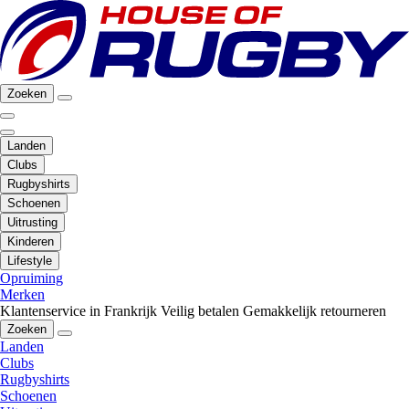
Zoeken
Landen
Clubs
Rugbyshirts
Schoenen
Uitrusting
Kinderen
Lifestyle
Opruiming
Merken
Klantenservice in Frankrijk
Veilig betalen
Gemakkelijk retourneren
Zoeken
Landen
Clubs
Rugbyshirts
Schoenen