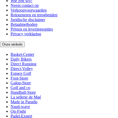
Wie zijn wij?
Neem contact op
Verkoopvoorwaarden
Retourneren en terugbetalen
Juridische disclaimer
Betaalmethoden
Prijzen en leveringsopties
Privacy verklaring
Onze winkels
Basket-Center
Daily Bikers
Direct Running
Direct-Volley
Espace Golf
Foot-Store
Galop-Store
Golf and co
Handball-Store
La sellerie de Maé
Made in Paradis
Nauti-wave
On-Fight
Padel-Expert