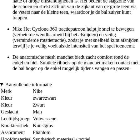
natte of droge omstandigheden is. Het bedekt de slagzone van
de schoen en strekt zich uit van de zijkant van de grote teen via
de veters naar de kleine teen, waardoor je de bal zuiver kunt
trappen.
Nike Het Cyclone 360 tractiepatroon helpt je snel te bewegen
(verbeterde wendbaarheid bij het afsnijden) en veilig
(verminderde rotatietractie), zodat je met snelheid kunt afsnijden
terwijl je je veilig voelt als de intensiteit van het spel toeneemt.
De anatomische mesh manchet biedt zacht comfort rond de
enkel en hiel. Subtiele ribbels op de manchet maken contact met
de bal hoger op de enkel mogelijk tijdens vangen en passen.
Aanvullende informatie
Merk
Nike
Kleur
zwart/zwart
Kleur
Zwart
Geslacht
Man
Leeftijdsgroep
Volwassene
Karakteristiek
Kunstgras
Assortiment
Phantom
Hoofdmateriaal
Synthetisch materiaal / textiel