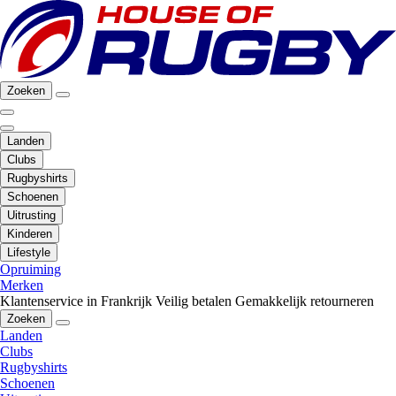
Zoeken
Landen
Clubs
Rugbyshirts
Schoenen
Uitrusting
Kinderen
Lifestyle
Opruiming
Merken
Klantenservice in Frankrijk
Veilig betalen
Gemakkelijk retourneren
Zoeken
Landen
Clubs
Rugbyshirts
Schoenen