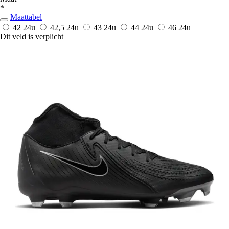
*
Maattabel
42
24u
42,5
24u
43
24u
44
24u
46
24u
Dit veld is verplicht