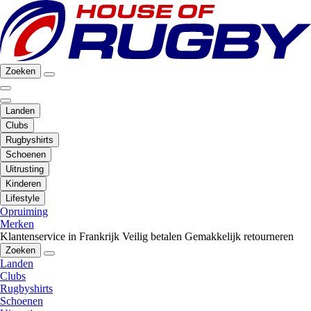
Zoeken
Landen
Clubs
Rugbyshirts
Schoenen
Uitrusting
Kinderen
Lifestyle
Opruiming
Merken
Klantenservice in Frankrijk
Veilig betalen
Gemakkelijk retourneren
Zoeken
Landen
Clubs
Rugbyshirts
Schoenen