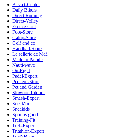
Basket-Center
Daily Bikers
Direct Running
Direct-Volley
Espace Golf
Foot-Store
Galop-Store
Golf and co
Handball-Store
La sellerie de Maé
Made in Paradis
Nauti-wave
On-Fight
Padel-Expert
Pecheur-Store
Pet and Garden
Slowood Interior
Smash-Expert
Sneak'In
Sneakids
Sport is good
Training-Fit
Trek-Expert
Triathlon-Expert
TripNBikers