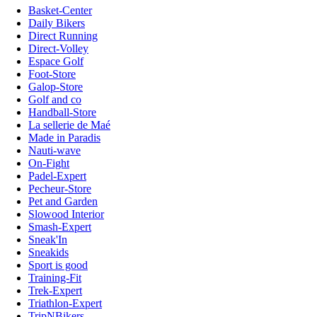
Basket-Center
Daily Bikers
Direct Running
Direct-Volley
Espace Golf
Foot-Store
Galop-Store
Golf and co
Handball-Store
La sellerie de Maé
Made in Paradis
Nauti-wave
On-Fight
Padel-Expert
Pecheur-Store
Pet and Garden
Slowood Interior
Smash-Expert
Sneak'In
Sneakids
Sport is good
Training-Fit
Trek-Expert
Triathlon-Expert
TripNBikers