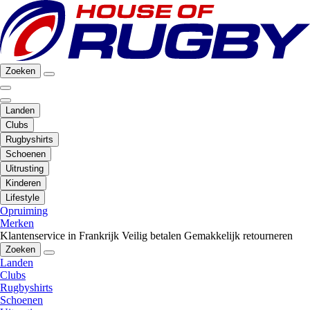
Zoeken
Landen
Clubs
Rugbyshirts
Schoenen
Uitrusting
Kinderen
Lifestyle
Opruiming
Merken
Klantenservice in Frankrijk
Veilig betalen
Gemakkelijk retourneren
Zoeken
Landen
Clubs
Rugbyshirts
Schoenen