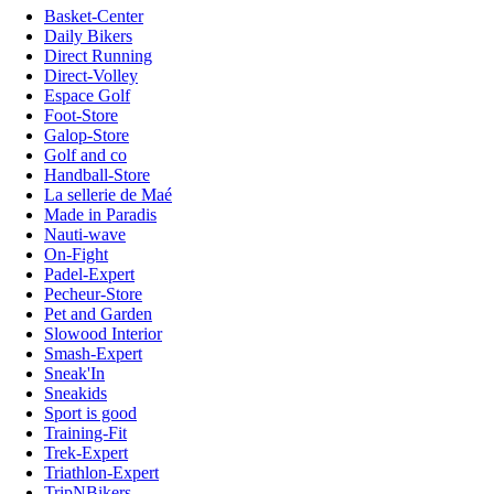
Basket-Center
Daily Bikers
Direct Running
Direct-Volley
Espace Golf
Foot-Store
Galop-Store
Golf and co
Handball-Store
La sellerie de Maé
Made in Paradis
Nauti-wave
On-Fight
Padel-Expert
Pecheur-Store
Pet and Garden
Slowood Interior
Smash-Expert
Sneak'In
Sneakids
Sport is good
Training-Fit
Trek-Expert
Triathlon-Expert
TripNBikers