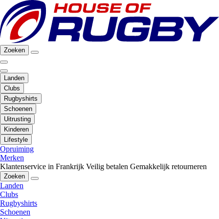
Zoeken
Landen
Clubs
Rugbyshirts
Schoenen
Uitrusting
Kinderen
Lifestyle
Opruiming
Merken
Klantenservice in Frankrijk
Veilig betalen
Gemakkelijk retourneren
Zoeken
Landen
Clubs
Rugbyshirts
Schoenen