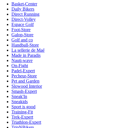
Basket-Center
Daily Bikers
Direct Running
Direct-Volley
Espace Golf
Foot-Store
Galop-Store
Golf and co
Handball-Store
La sellerie de Maé
Made in Paradis
Nauti-wave
On-Fight
Padel-Expert
Pecheur-Store
Pet and Garden
Slowood Interior
Smash-Expert
Sneak'In
Sneakids
Sport is good
Training-Fit
Trek-Expert
Triathlon-Expert
TripNBikers