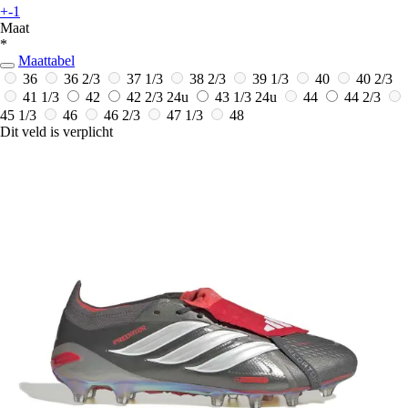
+-1
Maat
*
Maattabel
36
36 2/3
37 1/3
38 2/3
39 1/3
40
40 2/3
41 1/3
42
42 2/3
24u
43 1/3
24u
44
44 2/3
45 1/3
46
46 2/3
47 1/3
48
Dit veld is verplicht