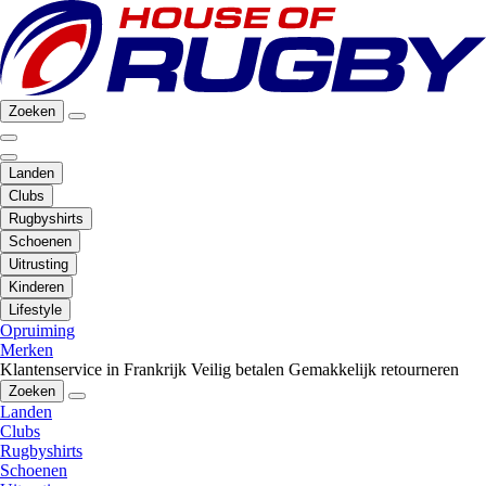
Zoeken
Landen
Clubs
Rugbyshirts
Schoenen
Uitrusting
Kinderen
Lifestyle
Opruiming
Merken
Klantenservice in Frankrijk
Veilig betalen
Gemakkelijk retourneren
Zoeken
Landen
Clubs
Rugbyshirts
Schoenen