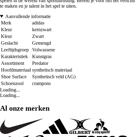
spelen in de wereld van sportuitrusting. Bereid je voor om het verschil
te maken en je talent in het spel te uiten.
Aanvullende informatie
Merk
adidas
Kleur
kernzwart
Kleur
Zwart
Geslacht
Gemengd
Leeftijdsgroep
Volwassene
Karakteristiek
Kunstgras
Assortiment
Predator
Hoofdmateriaal
synthetisch materiaal
Shoe Surface
Synthetisch veld (AG)
Schoenzool
crampons
Loading...
Loading...
Al onze merken