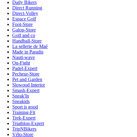
Daily Bikers
Direct Running
Direct-Volley
Espace Golf
Foot-Store
Galop-Store
Golf and co
Handball-Store
La sellerie de Maé
Made in Paradis
Nauti-wave
On-Fight
Padel-Expert
Pecheur-Store
Pet and Garden
Slowood Interior
Smash-Expert
Sneak'In
Sneakids
Sport is good
Training-Fit
Trek-Expert
Triathlon-Expert
TripNBikers
Vélo-Store