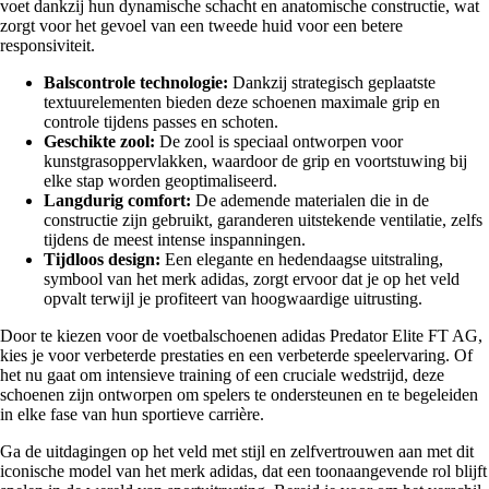
voet dankzij hun dynamische schacht en anatomische constructie, wat
zorgt voor het gevoel van een tweede huid voor een betere
responsiviteit.
Balscontrole technologie:
Dankzij strategisch geplaatste
textuurelementen bieden deze schoenen maximale grip en
controle tijdens passes en schoten.
Geschikte zool:
De zool is speciaal ontworpen voor
kunstgrasoppervlakken, waardoor de grip en voortstuwing bij
elke stap worden geoptimaliseerd.
Langdurig comfort:
De ademende materialen die in de
constructie zijn gebruikt, garanderen uitstekende ventilatie, zelfs
tijdens de meest intense inspanningen.
Tijdloos design:
Een elegante en hedendaagse uitstraling,
symbool van het merk adidas, zorgt ervoor dat je op het veld
opvalt terwijl je profiteert van hoogwaardige uitrusting.
Door te kiezen voor de voetbalschoenen adidas Predator Elite FT AG,
kies je voor verbeterde prestaties en een verbeterde speelervaring. Of
het nu gaat om intensieve training of een cruciale wedstrijd, deze
schoenen zijn ontworpen om spelers te ondersteunen en te begeleiden
in elke fase van hun sportieve carrière.
Ga de uitdagingen op het veld met stijl en zelfvertrouwen aan met dit
iconische model van het merk adidas, dat een toonaangevende rol blijft