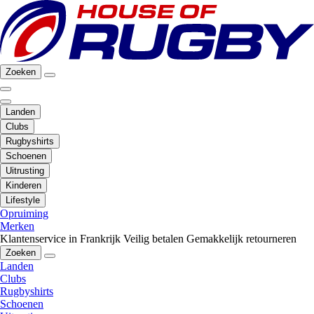
Zoeken
Landen
Clubs
Rugbyshirts
Schoenen
Uitrusting
Kinderen
Lifestyle
Opruiming
Merken
Klantenservice in Frankrijk
Veilig betalen
Gemakkelijk retourneren
Zoeken
Landen
Clubs
Rugbyshirts
Schoenen