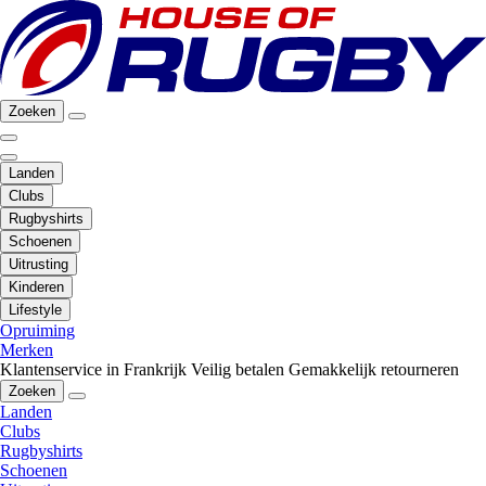
Zoeken
Landen
Clubs
Rugbyshirts
Schoenen
Uitrusting
Kinderen
Lifestyle
Opruiming
Merken
Klantenservice in Frankrijk
Veilig betalen
Gemakkelijk retourneren
Zoeken
Landen
Clubs
Rugbyshirts
Schoenen