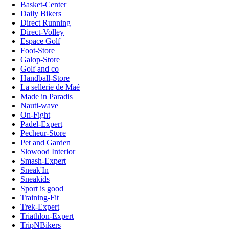
Basket-Center
Daily Bikers
Direct Running
Direct-Volley
Espace Golf
Foot-Store
Galop-Store
Golf and co
Handball-Store
La sellerie de Maé
Made in Paradis
Nauti-wave
On-Fight
Padel-Expert
Pecheur-Store
Pet and Garden
Slowood Interior
Smash-Expert
Sneak'In
Sneakids
Sport is good
Training-Fit
Trek-Expert
Triathlon-Expert
TripNBikers