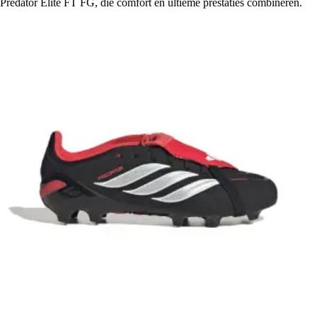
Predator Elite FT FG, die comfort en ultieme prestaties combineren.