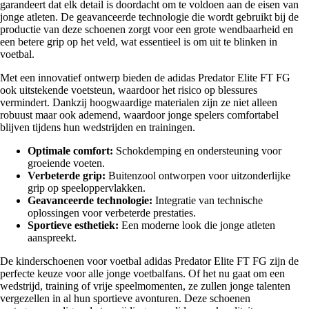
garandeert dat elk detail is doordacht om te voldoen aan de eisen van
jonge atleten. De geavanceerde technologie die wordt gebruikt bij de
productie van deze schoenen zorgt voor een grote wendbaarheid en
een betere grip op het veld, wat essentieel is om uit te blinken in
voetbal.
Met een innovatief ontwerp bieden de adidas Predator Elite FT FG
ook uitstekende voetsteun, waardoor het risico op blessures
vermindert. Dankzij hoogwaardige materialen zijn ze niet alleen
robuust maar ook ademend, waardoor jonge spelers comfortabel
blijven tijdens hun wedstrijden en trainingen.
Optimale comfort:
Schokdemping en ondersteuning voor
groeiende voeten.
Verbeterde grip:
Buitenzool ontworpen voor uitzonderlijke
grip op speeloppervlakken.
Geavanceerde technologie:
Integratie van technische
oplossingen voor verbeterde prestaties.
Sportieve esthetiek:
Een moderne look die jonge atleten
aanspreekt.
De kinderschoenen voor voetbal adidas Predator Elite FT FG zijn de
perfecte keuze voor alle jonge voetbalfans. Of het nu gaat om een
wedstrijd, training of vrije speelmomenten, ze zullen jonge talenten
vergezellen in al hun sportieve avonturen. Deze schoenen