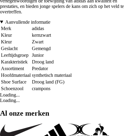
vertegenwoordigen de toewijding van adidas aan kwaliteit en
prestaties, en bieden jonge spelers de kans om zich op het veld te
overtreffen.
Aanvullende informatie
Merk
adidas
Kleur
kernzwart
Kleur
Zwart
Geslacht
Gemengd
Leeftijdsgroep
Junior
Karakteristiek
Droog land
Assortiment
Predator
Hoofdmateriaal
synthetisch materiaal
Shoe Surface
Droog land (FG)
Schoenzool
crampons
Loading...
Loading...
Al onze merken