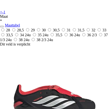
+-1
Maat
*
Maattabel
28
28,5
29
30
30,5
31
31,5
32
33
33,5
34
24u
35
24u
35,5
36
24u
36 2/3
37
1/3
24u
38
24u
38 2/3
24u
Dit veld is verplicht