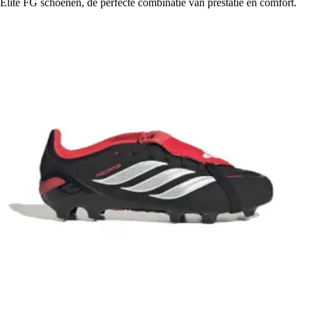
Elite FG schoenen, de perfecte combinatie van prestatie en comfort.