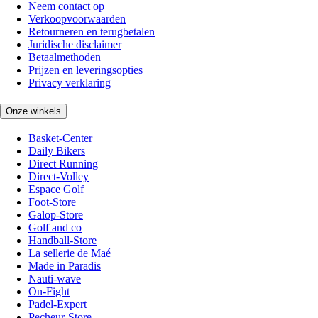
Neem contact op
Verkoopvoorwaarden
Retourneren en terugbetalen
Juridische disclaimer
Betaalmethoden
Prijzen en leveringsopties
Privacy verklaring
Onze winkels
Basket-Center
Daily Bikers
Direct Running
Direct-Volley
Espace Golf
Foot-Store
Galop-Store
Golf and co
Handball-Store
La sellerie de Maé
Made in Paradis
Nauti-wave
On-Fight
Padel-Expert
Pecheur-Store