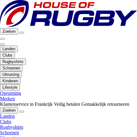
Zoeken
Landen
Clubs
Rugbyshirts
Schoenen
Uitrusting
Kinderen
Lifestyle
Opruiming
Merken
Klantenservice in Frankrijk
Veilig betalen
Gemakkelijk retourneren
Zoeken
Landen
Clubs
Rugbyshirts
Schoenen