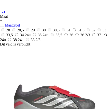
+-1
Maat
*
Maattabel
28
28,5
29
30
30,5
31
31,5
32
33
33,5
34
24u
35
24u
35,5
36
36 2/3
37 1/3
24u
38
24u
38 2/3
Dit veld is verplicht