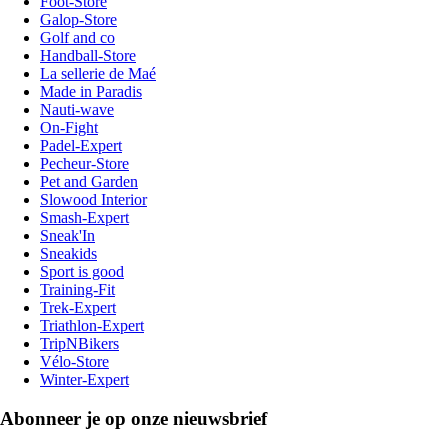
Foot-Store
Galop-Store
Golf and co
Handball-Store
La sellerie de Maé
Made in Paradis
Nauti-wave
On-Fight
Padel-Expert
Pecheur-Store
Pet and Garden
Slowood Interior
Smash-Expert
Sneak'In
Sneakids
Sport is good
Training-Fit
Trek-Expert
Triathlon-Expert
TripNBikers
Vélo-Store
Winter-Expert
Abonneer je op onze nieuwsbrief