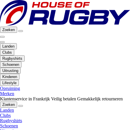
Zoeken
Landen
Clubs
Rugbyshirts
Schoenen
Uitrusting
Kinderen
Lifestyle
Opruiming
Merken
Klantenservice in Frankrijk
Veilig betalen
Gemakkelijk retourneren
Zoeken
Landen
Clubs
Rugbyshirts
Schoenen