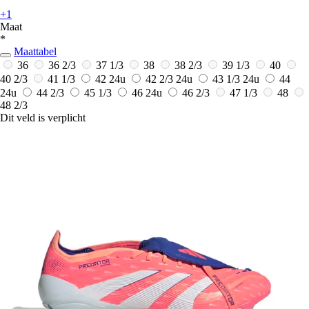
+1
Maat
*
Maattabel
36
36 2/3
37 1/3
38
38 2/3
39 1/3
40
40 2/3
41 1/3
42
24u
42 2/3
24u
43 1/3
24u
44
24u
44 2/3
45 1/3
46
24u
46 2/3
47 1/3
48
48 2/3
Dit veld is verplicht