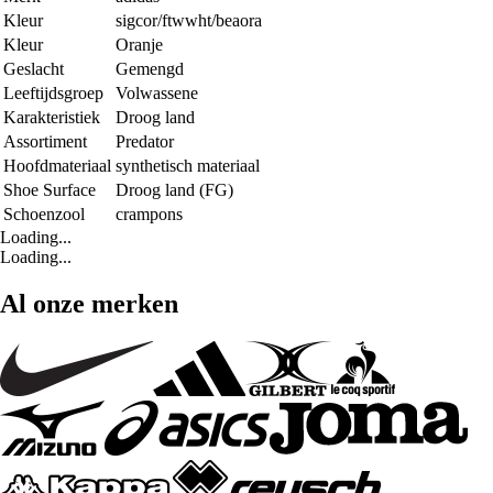
Kleur
sigcor/ftwwht/beaora
Kleur
Oranje
Geslacht
Gemengd
Leeftijdsgroep
Volwassene
Karakteristiek
Droog land
Assortiment
Predator
Hoofdmateriaal
synthetisch materiaal
Shoe Surface
Droog land (FG)
Schoenzool
crampons
Loading...
Loading...
Al onze merken