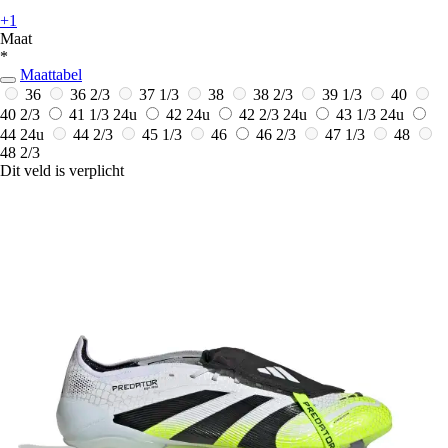
+1
Maat
*
Maattabel
36
36 2/3
37 1/3
38
38 2/3
39 1/3
40
40 2/3
41 1/3
24u
42
24u
42 2/3
24u
43 1/3
24u
44
24u
44 2/3
45 1/3
46
46 2/3
47 1/3
48
48 2/3
Dit veld is verplicht