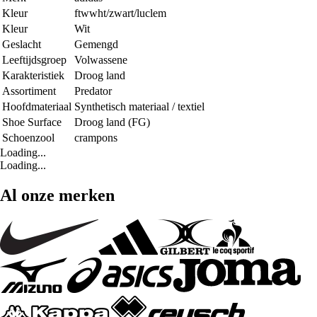
Kleur
ftwwht/zwart/luclem
Kleur
Wit
Geslacht
Gemengd
Leeftijdsgroep
Volwassene
Karakteristiek
Droog land
Assortiment
Predator
Hoofdmateriaal
Synthetisch materiaal / textiel
Shoe Surface
Droog land (FG)
Schoenzool
crampons
Loading...
Loading...
Al onze merken