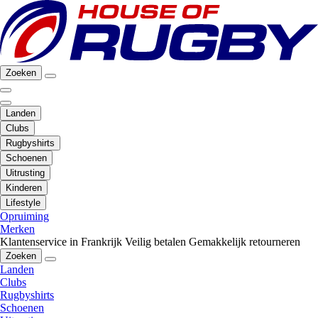
Zoeken
Landen
Clubs
Rugbyshirts
Schoenen
Uitrusting
Kinderen
Lifestyle
Opruiming
Merken
Klantenservice in Frankrijk
Veilig betalen
Gemakkelijk retourneren
Zoeken
Landen
Clubs
Rugbyshirts
Schoenen