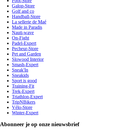
Foot-Store
Galop-Store
Golf and co
Handball-Store
La sellerie de Maé
Made in Paradis
Nauti-wave
On-Fight
Padel-Expert
Pecheur-Store
Pet and Garden
Slowood Interior
Smash-Expert
Sneak'In
Sneakids
Sport is good
Training-Fit
Trek-Expert
Triathlon-Expert
TripNBikers
Vélo-Store
Winter-Expert
Abonneer je op onze nieuwsbrief