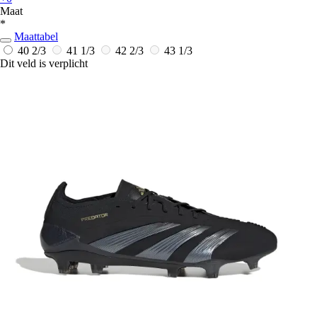
Maat
*
Maattabel
40 2/3
41 1/3
42 2/3
43 1/3
Dit veld is verplicht