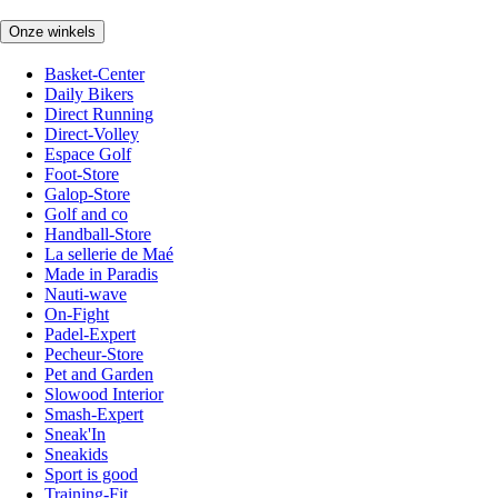
Onze winkels
Basket-Center
Daily Bikers
Direct Running
Direct-Volley
Espace Golf
Foot-Store
Galop-Store
Golf and co
Handball-Store
La sellerie de Maé
Made in Paradis
Nauti-wave
On-Fight
Padel-Expert
Pecheur-Store
Pet and Garden
Slowood Interior
Smash-Expert
Sneak'In
Sneakids
Sport is good
Training-Fit