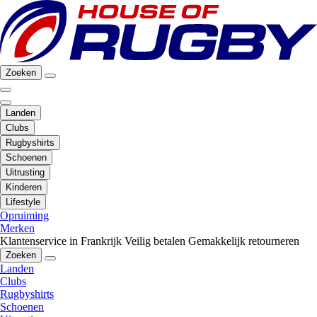
Zoeken
Landen
Clubs
Rugbyshirts
Schoenen
Uitrusting
Kinderen
Lifestyle
Opruiming
Merken
Klantenservice in Frankrijk
Veilig betalen
Gemakkelijk retourneren
Zoeken
Landen
Clubs
Rugbyshirts
Schoenen