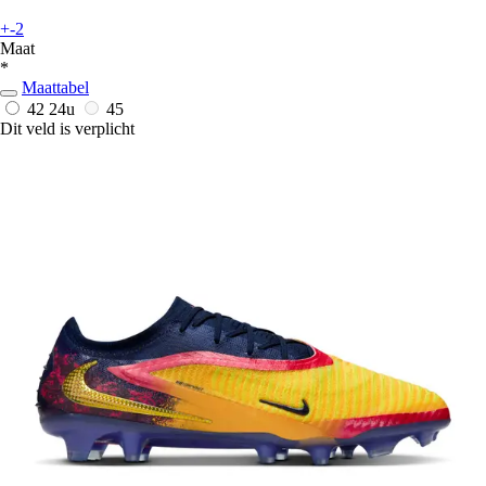
+-2
Maat
*
Maattabel
42
24u
45
Dit veld is verplicht