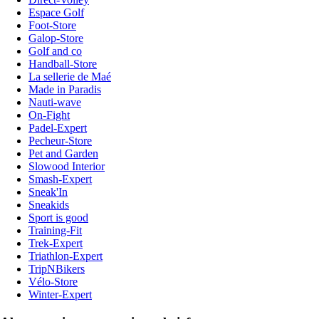
Espace Golf
Foot-Store
Galop-Store
Golf and co
Handball-Store
La sellerie de Maé
Made in Paradis
Nauti-wave
On-Fight
Padel-Expert
Pecheur-Store
Pet and Garden
Slowood Interior
Smash-Expert
Sneak'In
Sneakids
Sport is good
Training-Fit
Trek-Expert
Triathlon-Expert
TripNBikers
Vélo-Store
Winter-Expert