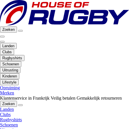
Zoeken
Landen
Clubs
Rugbyshirts
Schoenen
Uitrusting
Kinderen
Lifestyle
Opruiming
Merken
Klantenservice in Frankrijk
Veilig betalen
Gemakkelijk retourneren
Zoeken
Landen
Clubs
Rugbyshirts
Schoenen