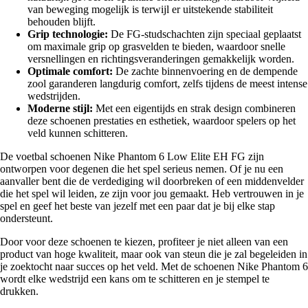
van beweging mogelijk is terwijl er uitstekende stabiliteit
behouden blijft.
Grip technologie:
De FG-studschachten zijn speciaal geplaatst
om maximale grip op grasvelden te bieden, waardoor snelle
versnellingen en richtingsveranderingen gemakkelijk worden.
Optimale comfort:
De zachte binnenvoering en de dempende
zool garanderen langdurig comfort, zelfs tijdens de meest intense
wedstrijden.
Moderne stijl:
Met een eigentijds en strak design combineren
deze schoenen prestaties en esthetiek, waardoor spelers op het
veld kunnen schitteren.
De voetbal schoenen Nike Phantom 6 Low Elite EH FG zijn
ontworpen voor degenen die het spel serieus nemen. Of je nu een
aanvaller bent die de verdediging wil doorbreken of een middenvelder
die het spel wil leiden, ze zijn voor jou gemaakt. Heb vertrouwen in je
spel en geef het beste van jezelf met een paar dat je bij elke stap
ondersteunt.
Door voor deze schoenen te kiezen, profiteer je niet alleen van een
product van hoge kwaliteit, maar ook van steun die je zal begeleiden in
je zoektocht naar succes op het veld. Met de schoenen Nike Phantom 6
wordt elke wedstrijd een kans om te schitteren en je stempel te
drukken.