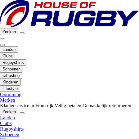
Zoeken
Landen
Clubs
Rugbyshirts
Schoenen
Uitrusting
Kinderen
Lifestyle
Opruiming
Merken
Klantenservice in Frankrijk
Veilig betalen
Gemakkelijk retourneren
Zoeken
Landen
Clubs
Rugbyshirts
Schoenen