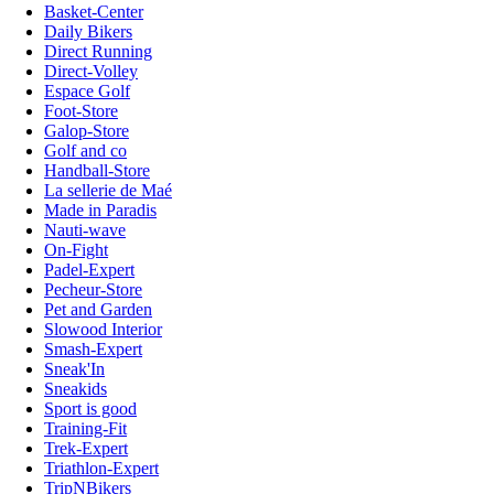
Basket-Center
Daily Bikers
Direct Running
Direct-Volley
Espace Golf
Foot-Store
Galop-Store
Golf and co
Handball-Store
La sellerie de Maé
Made in Paradis
Nauti-wave
On-Fight
Padel-Expert
Pecheur-Store
Pet and Garden
Slowood Interior
Smash-Expert
Sneak'In
Sneakids
Sport is good
Training-Fit
Trek-Expert
Triathlon-Expert
TripNBikers