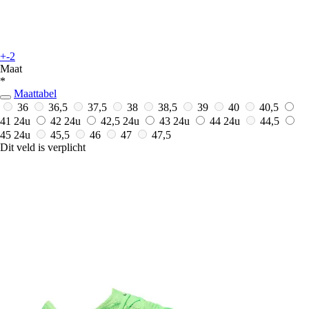
+-2
Maat
*
Maattabel
36
36,5
37,5
38
38,5
39
40
40,5
41
24u
42
24u
42,5
24u
43
24u
44
24u
44,5
45
24u
45,5
46
47
47,5
Dit veld is verplicht