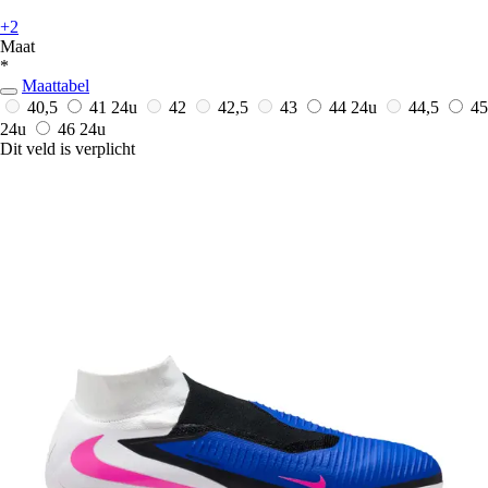
+2
Maat
*
Maattabel
40,5
41
24u
42
42,5
43
44
24u
44,5
45
24u
46
24u
Dit veld is verplicht