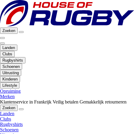
Zoeken
Landen
Clubs
Rugbyshirts
Schoenen
Uitrusting
Kinderen
Lifestyle
Opruiming
Merken
Klantenservice in Frankrijk
Veilig betalen
Gemakkelijk retourneren
Zoeken
Landen
Clubs
Rugbyshirts
Schoenen