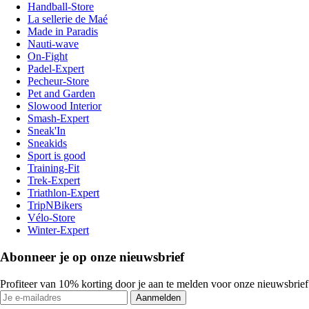
Handball-Store
La sellerie de Maé
Made in Paradis
Nauti-wave
On-Fight
Padel-Expert
Pecheur-Store
Pet and Garden
Slowood Interior
Smash-Expert
Sneak'In
Sneakids
Sport is good
Training-Fit
Trek-Expert
Triathlon-Expert
TripNBikers
Vélo-Store
Winter-Expert
Abonneer je op onze nieuwsbrief
Profiteer van 10% korting door je aan te melden voor onze nieuwsbrief
Aanmelden