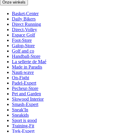
Onze winkels
Basket-Center
Daily Bikers
Direct Running
Direct-Volley
Espace Golf
Foot-Store
Galop-Store
Golf and co
Handball-Store
La sellerie de Maé
Made in Paradis
Nauti-wave
On-Fight
Padel-Expert
Pecheur-Store
Pet and Garden
Slowood Interior
Smash-Expert
Sneak'In
Sneakids
Sport is good
Training-Fit
Trek-Expert