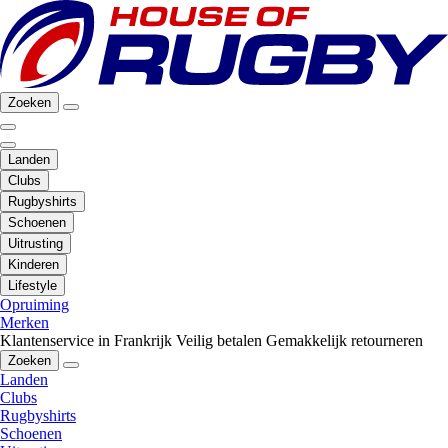
Zoeken
Landen
Clubs
Rugbyshirts
Schoenen
Uitrusting
Kinderen
Lifestyle
Opruiming
Merken
Klantenservice in Frankrijk
Veilig betalen
Gemakkelijk retourneren
Zoeken
Landen
Clubs
Rugbyshirts
Schoenen