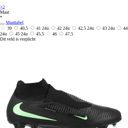
+2
Maat
*
Maattabel
39
40,5
41
24u
42
24u
42,5
24u
43
24u
44
24u
45
24u
45,5
46
47,5
Dit veld is verplicht