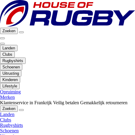
Zoeken
Landen
Clubs
Rugbyshirts
Schoenen
Uitrusting
Kinderen
Lifestyle
Opruiming
Merken
Klantenservice in Frankrijk
Veilig betalen
Gemakkelijk retourneren
Zoeken
Landen
Clubs
Rugbyshirts
Schoenen