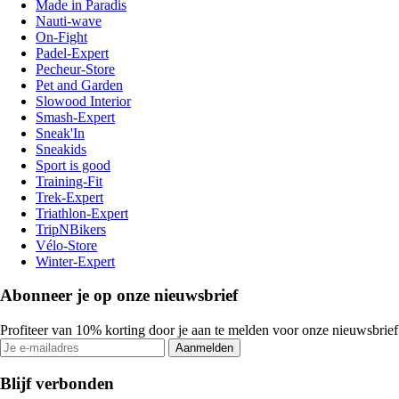
Made in Paradis
Nauti-wave
On-Fight
Padel-Expert
Pecheur-Store
Pet and Garden
Slowood Interior
Smash-Expert
Sneak'In
Sneakids
Sport is good
Training-Fit
Trek-Expert
Triathlon-Expert
TripNBikers
Vélo-Store
Winter-Expert
Abonneer je op onze nieuwsbrief
Profiteer van 10% korting door je aan te melden voor onze nieuwsbrief
Aanmelden
Blijf verbonden