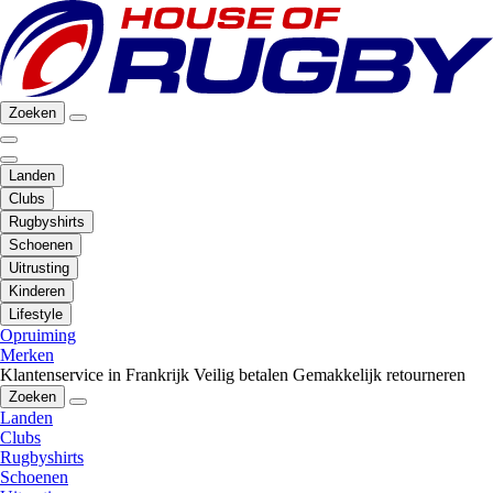
Zoeken
Landen
Clubs
Rugbyshirts
Schoenen
Uitrusting
Kinderen
Lifestyle
Opruiming
Merken
Klantenservice in Frankrijk
Veilig betalen
Gemakkelijk retourneren
Zoeken
Landen
Clubs
Rugbyshirts
Schoenen