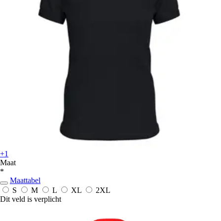
+1
Maat
*
Maattabel
S
M
L
XL
2XL
Dit veld is verplicht