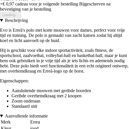
+€ 0,97
cadeau voor je volgende bestelling
Bijgeschreven na
bevestiging van je bestelling
Loading...
Beschrijving
Evo is Erreà's polo met korte mouwen voor dames, perfect voor vrije
tijd en training. De polo is gemaakt van zacht katoen zodat hij altijd
koel en licht aanvoelt op de huid.
Hij is geschikt voor elke indoor sportactiviteit, zoals fitness, de
sportschool, zaalvoetbal, volleybal-ball en basketbal-ball, maar je kunt
hem ook gebruiken in je vrije tijd als je iets lichts en ademends nodig
hebt. Deze polo biedt veel functionaliteit in een echt origineel ontwerp,
met overhemdkraag en Erreà-logo op de borst.
Eigenschappen:
Aansluitende mouwen met geribde boorden
Geribde overhemdkraag met 2 knopen
Zoom onderaan
Standaard snit
Aanvullende informatie
Merk
Errea
Kleur
rood