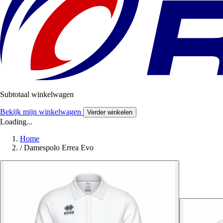
Subtotaal winkelwagen
Bekijk mijn winkelwagen
Verder winkelen
Loading...
Home
/
Damespolo Errea Evo