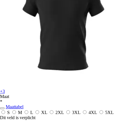
+3
Maat
*
Maattabel
S
M
L
XL
2XL
3XL
4XL
5XL
Dit veld is verplicht