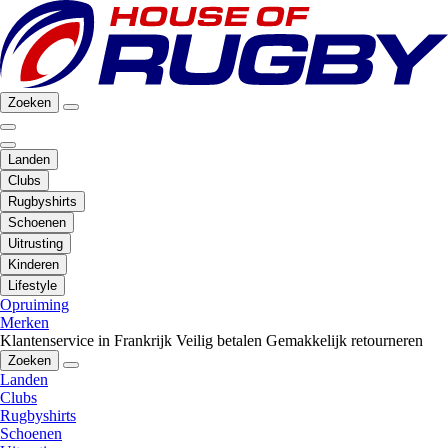
Zoeken
Landen
Clubs
Rugbyshirts
Schoenen
Uitrusting
Kinderen
Lifestyle
Opruiming
Merken
Klantenservice in Frankrijk
Veilig betalen
Gemakkelijk retourneren
Zoeken
Landen
Clubs
Rugbyshirts
Schoenen