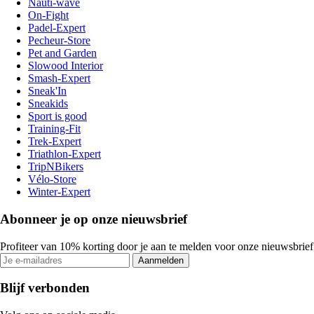
Nauti-wave
On-Fight
Padel-Expert
Pecheur-Store
Pet and Garden
Slowood Interior
Smash-Expert
Sneak'In
Sneakids
Sport is good
Training-Fit
Trek-Expert
Triathlon-Expert
TripNBikers
Vélo-Store
Winter-Expert
Abonneer je op onze nieuwsbrief
Profiteer van 10% korting door je aan te melden voor onze nieuwsbrief
Aanmelden
Blijf verbonden