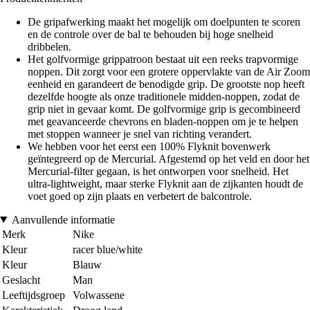
De gripafwerking maakt het mogelijk om doelpunten te scoren
en de controle over de bal te behouden bij hoge snelheid
dribbelen.
Het golfvormige grippatroon bestaat uit een reeks trapvormige
noppen. Dit zorgt voor een grotere oppervlakte van de Air Zoom
eenheid en garandeert de benodigde grip. De grootste nop heeft
dezelfde hoogte als onze traditionele midden-noppen, zodat de
grip niet in gevaar komt. De golfvormige grip is gecombineerd
met geavanceerde chevrons en bladen-noppen om je te helpen
met stoppen wanneer je snel van richting verandert.
We hebben voor het eerst een 100% Flyknit bovenwerk
geïntegreerd op de Mercurial. Afgestemd op het veld en door het
Mercurial-filter gegaan, is het ontworpen voor snelheid. Het
ultra-lightweight, maar sterke Flyknit aan de zijkanten houdt de
voet goed op zijn plaats en verbetert de balcontrole.
Aanvullende informatie
Merk
Nike
Kleur
racer blue/white
Kleur
Blauw
Geslacht
Man
Leeftijdsgroep
Volwassene