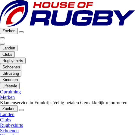
Zoeken
Landen
Clubs
Rugbyshirts
Schoenen
Uitrusting
Kinderen
Lifestyle
Opruiming
Merken
Klantenservice in Frankrijk
Veilig betalen
Gemakkelijk retourneren
Zoeken
Landen
Clubs
Rugbyshirts
Schoenen