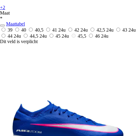
+2
Maat
*
Maattabel
39
40
40,5
41
24u
42
24u
42,5
24u
43
24u
44
24u
44,5
24u
45
24u
45,5
46
24u
Dit veld is verplicht