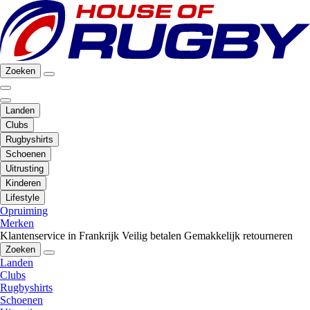
Zoeken
Landen
Clubs
Rugbyshirts
Schoenen
Uitrusting
Kinderen
Lifestyle
Opruiming
Merken
Klantenservice in Frankrijk
Veilig betalen
Gemakkelijk retourneren
Zoeken
Landen
Clubs
Rugbyshirts
Schoenen