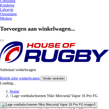
Uitrusting
Kinderen
Lifestyle
Opruiming
Merken
Toevoegen aan winkelwagen...
Subtotaal winkelwagen
Bekijk mijn winkelwagen
Verder winkelen
Loading...
Home
/
Lage voetbalschoenen Nike Mercurial Vapor 16 Pro FG