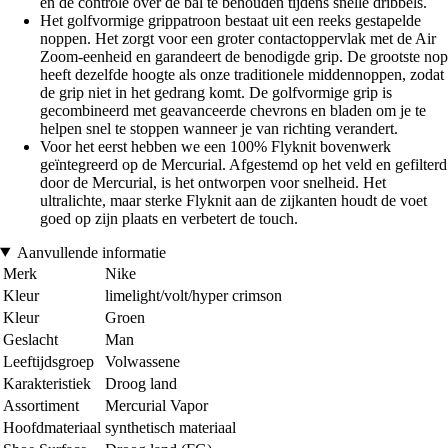
en de controle over de bal te behouden tijdens snelle dribbels.
Het golfvormige grippatroon bestaat uit een reeks gestapelde
noppen. Het zorgt voor een groter contactoppervlak met de Air
Zoom-eenheid en garandeert de benodigde grip. De grootste nop
heeft dezelfde hoogte als onze traditionele middennoppen, zodat
de grip niet in het gedrang komt. De golfvormige grip is
gecombineerd met geavanceerde chevrons en bladen om je te
helpen snel te stoppen wanneer je van richting verandert.
Voor het eerst hebben we een 100% Flyknit bovenwerk
geïntegreerd op de Mercurial. Afgestemd op het veld en gefilterd
door de Mercurial, is het ontworpen voor snelheid. Het
ultralichte, maar sterke Flyknit aan de zijkanten houdt de voet
goed op zijn plaats en verbetert de touch.
Aanvullende informatie
Merk
Nike
Kleur
limelight/volt/hyper crimson
Kleur
Groen
Geslacht
Man
Leeftijdsgroep
Volwassene
Karakteristiek
Droog land
Assortiment
Mercurial Vapor
Hoofdmateriaal
synthetisch materiaal