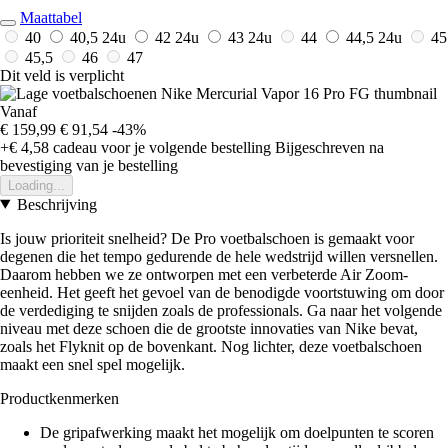
Maattabel
40
40,5
24u
42
24u
43
24u
44
44,5
24u
45
45,5
46
47
Dit veld is verplicht
Vanaf
€ 159,99
€ 91,54
-43%
+€ 4,58
cadeau voor je volgende bestelling
Bijgeschreven na
bevestiging van je bestelling
Loading...
Beschrijving
Is jouw prioriteit snelheid? De Pro voetbalschoen is gemaakt voor
degenen die het tempo gedurende de hele wedstrijd willen versnellen.
Daarom hebben we ze ontworpen met een verbeterde Air Zoom-
eenheid. Het geeft het gevoel van de benodigde voortstuwing om door
de verdediging te snijden zoals de professionals. Ga naar het volgende
niveau met deze schoen die de grootste innovaties van Nike bevat,
zoals het Flyknit op de bovenkant. Nog lichter, deze voetbalschoen
maakt een snel spel mogelijk.
Productkenmerken
De gripafwerking maakt het mogelijk om doelpunten te scoren