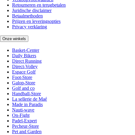
Retourneren en terugbetalen
Juridische disclaimer
Betaalmethoden
Prijzen en leveringsopties
Privacy verklaring
Onze winkels
Basket-Center
Daily Bikers
Direct Running
Direct-Volley
Espace Golf
Foot-Store
Galop-Store
Golf and co
Handball-Store
La sellerie de Maé
Made in Paradis
Nauti-wave
On-Fight
Padel-Expert
Pecheur-Store
Pet and Garden