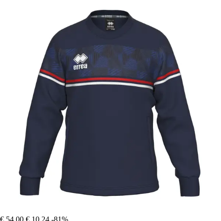
€ 54,00
€ 10,24
-81%