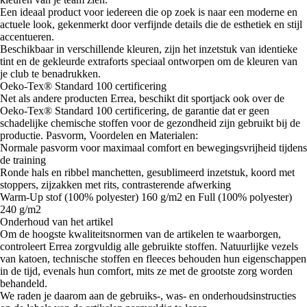
Een ideaal product voor iedereen die op zoek is naar een moderne en
actuele look, gekenmerkt door verfijnde details die de esthetiek en stijl
accentueren.
Beschikbaar in verschillende kleuren, zijn het inzetstuk van identieke
tint en de gekleurde extraforts speciaal ontworpen om de kleuren van
je club te benadrukken.
Oeko-Tex® Standard 100 certificering
Net als andere producten Errea, beschikt dit sportjack ook over de
Oeko-Tex® Standard 100 certificering, de garantie dat er geen
schadelijke chemische stoffen voor de gezondheid zijn gebruikt bij de
productie. Pasvorm, Voordelen en Materialen:
Normale pasvorm voor maximaal comfort en bewegingsvrijheid tijdens
de training
Ronde hals en ribbel manchetten, gesublimeerd inzetstuk, koord met
stoppers, zijzakken met rits, contrasterende afwerking
Warm-Up stof (100% polyester) 160 g/m2 en Full (100% polyester)
240 g/m2
Onderhoud van het artikel
Om de hoogste kwaliteitsnormen van de artikelen te waarborgen,
controleert Errea zorgvuldig alle gebruikte stoffen. Natuurlijke vezels
van katoen, technische stoffen en fleeces behouden hun eigenschappen
in de tijd, evenals hun comfort, mits ze met de grootste zorg worden
behandeld.
We raden je daarom aan de gebruiks-, was- en onderhoudsinstructies