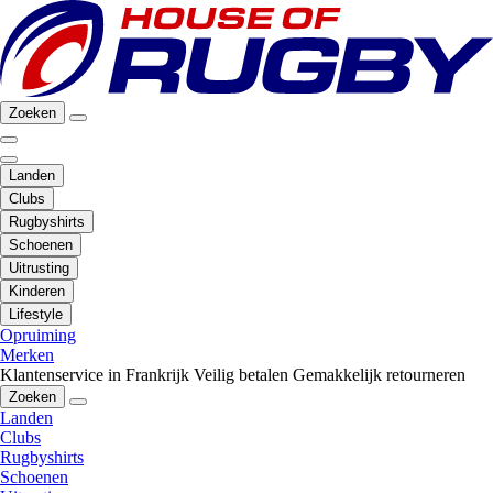
Zoeken
Landen
Clubs
Rugbyshirts
Schoenen
Uitrusting
Kinderen
Lifestyle
Opruiming
Merken
Klantenservice in Frankrijk
Veilig betalen
Gemakkelijk retourneren
Zoeken
Landen
Clubs
Rugbyshirts
Schoenen