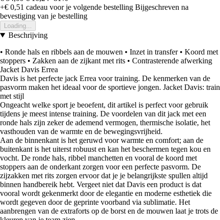
+€ 0,51
cadeau voor je volgende bestelling
Bijgeschreven na
bevestiging van je bestelling
Loading...
Beschrijving
• Ronde hals en ribbels aan de mouwen • Inzet in transfer • Koord met
stoppers • Zakken aan de zijkant met rits • Contrasterende afwerking
Jacket Davis Errea
Davis is het perfecte jack Errea voor training. De kenmerken van de
pasvorm maken het ideaal voor de sportieve jongen. Jacket Davis: train
met stijl
Ongeacht welke sport je beoefent, dit artikel is perfect voor gebruik
tijdens je meest intense training. De voordelen van dit jack met een
ronde hals zijn zeker de ademend vermogen, thermische isolatie, het
vasthouden van de warmte en de bewegingsvrijheid.
Aan de binnenkant is het geruwd voor warmte en comfort; aan de
buitenkant is het uiterst robuust en kan het beschermen tegen kou en
vocht. De ronde hals, ribbel manchetten en vooral de koord met
stoppers aan de onderkant zorgen voor een perfecte pasvorm. De
zijzakken met rits zorgen ervoor dat je je belangrijkste spullen altijd
binnen handbereik hebt. Vergeet niet dat Davis een product is dat
vooral wordt gekenmerkt door de elegantie en moderne esthetiek die
wordt gegeven door de geprinte voorband via sublimatie. Het
aanbrengen van de extraforts op de borst en de mouwen laat je trots de
kleuren van je team zien.