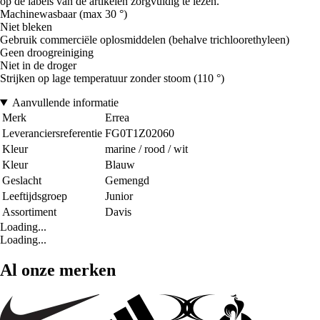
op de labels van de artikelen zorgvuldig te lezen.
Machinewasbaar (max 30 °)
Niet bleken
Gebruik commerciële oplosmiddelen (behalve trichloorethyleen)
Geen droogreiniging
Niet in de droger
Strijken op lage temperatuur zonder stoom (110 °)
Aanvullende informatie
Merk
Errea
Leveranciersreferentie
FG0T1Z02060
Kleur
marine / rood / wit
Kleur
Blauw
Geslacht
Gemengd
Leeftijdsgroep
Junior
Assortiment
Davis
Loading...
Loading...
Al onze merken