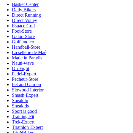
Basket-Center
Daily Bikers
Direct Running
Direct-Volley
Espace Golf
Foot-Store
Galop-Store
Golf and co
Handball-Store
La sellerie de Maé
Made in Paradis
Nauti-wave
On-Fight
Padel-Expert
Pecheur-Store
Pet and Garden
Slowood Interior
Smash-Expert
Sneak'In
Sneakids
Sport is good
Training-Fit
Trek-Expert
Triathlon-Expert
TripNBikers