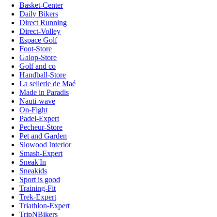
Basket-Center
Daily Bikers
Direct Running
Direct-Volley
Espace Golf
Foot-Store
Galop-Store
Golf and co
Handball-Store
La sellerie de Maé
Made in Paradis
Nauti-wave
On-Fight
Padel-Expert
Pecheur-Store
Pet and Garden
Slowood Interior
Smash-Expert
Sneak'In
Sneakids
Sport is good
Training-Fit
Trek-Expert
Triathlon-Expert
TripNBikers