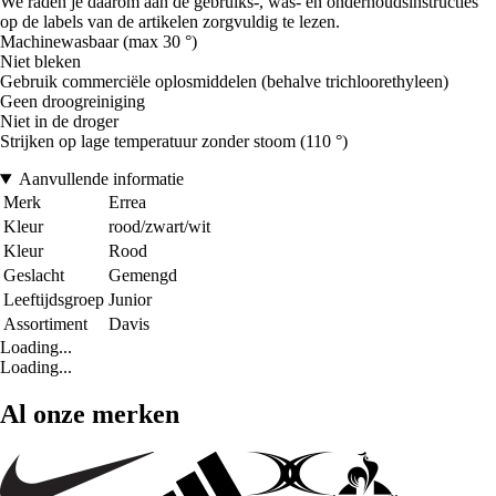
We raden je daarom aan de gebruiks-, was- en onderhoudsinstructies
op de labels van de artikelen zorgvuldig te lezen.
Machinewasbaar (max 30 °)
Niet bleken
Gebruik commerciële oplosmiddelen (behalve trichloorethyleen)
Geen droogreiniging
Niet in de droger
Strijken op lage temperatuur zonder stoom (110 °)
Aanvullende informatie
Merk
Errea
Kleur
rood/zwart/wit
Kleur
Rood
Geslacht
Gemengd
Leeftijdsgroep
Junior
Assortiment
Davis
Loading...
Loading...
Al onze merken