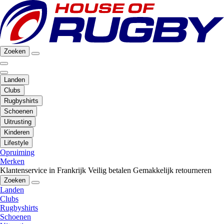
Zoeken
Landen
Clubs
Rugbyshirts
Schoenen
Uitrusting
Kinderen
Lifestyle
Opruiming
Merken
Klantenservice in Frankrijk
Veilig betalen
Gemakkelijk retourneren
Zoeken
Landen
Clubs
Rugbyshirts
Schoenen