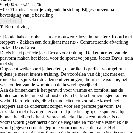
€ 54,00
€ 10,24
-81%
+€ 0,51
cadeau voor je volgende bestelling
Bijgeschreven na
bevestiging van je bestelling
Loading...
Beschrijving
• Ronde hals en ribbels aan de mouwen • Inzet in transfer • Koord met
stoppers • Zakken aan de zijkant met rits • Contrasterende afwerking
Jacket Davis Errea
Davis is het perfecte jack Errea voor training. De kenmerken van de
pasvorm maken het ideaal voor de sportieve jongen. Jacket Davis: train
met stijl
Ongeacht welke sport je beoefent, dit artikel is perfect voor gebruik
tijdens je meest intense training. De voordelen van dit jack met een
ronde hals zijn zeker de ademend vermogen, thermische isolatie, het
vasthouden van de warmte en de bewegingsvrijheid.
Aan de binnenkant is het geruwd voor warmte en comfort; aan de
buitenkant is het uiterst robuust en kan het beschermen tegen kou en
vocht. De ronde hals, ribbel manchetten en vooral de koord met
stoppers aan de onderkant zorgen voor een perfecte pasvorm. De
zijzakken met rits zorgen ervoor dat je je belangrijkste spullen altijd
binnen handbereik hebt. Vergeet niet dat Davis een product is dat
vooral wordt gekenmerkt door de elegantie en moderne esthetiek die
wordt gegeven door de geprinte voorband via sublimatie. Het
aanbrengen van de extraforts op de borst en de mouwen laat je trots de