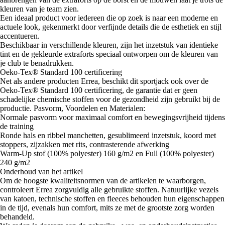
kleuren van je team zien.
Een ideaal product voor iedereen die op zoek is naar een moderne en
actuele look, gekenmerkt door verfijnde details die de esthetiek en stijl
accentueren.
Beschikbaar in verschillende kleuren, zijn het inzetstuk van identieke
tint en de gekleurde extraforts speciaal ontworpen om de kleuren van
je club te benadrukken.
Oeko-Tex® Standard 100 certificering
Net als andere producten Errea, beschikt dit sportjack ook over de
Oeko-Tex® Standard 100 certificering, de garantie dat er geen
schadelijke chemische stoffen voor de gezondheid zijn gebruikt bij de
productie. Pasvorm, Voordelen en Materialen:
Normale pasvorm voor maximaal comfort en bewegingsvrijheid tijdens
de training
Ronde hals en ribbel manchetten, gesublimeerd inzetstuk, koord met
stoppers, zijzakken met rits, contrasterende afwerking
Warm-Up stof (100% polyester) 160 g/m2 en Full (100% polyester)
240 g/m2
Onderhoud van het artikel
Om de hoogste kwaliteitsnormen van de artikelen te waarborgen,
controleert Errea zorgvuldig alle gebruikte stoffen. Natuurlijke vezels
van katoen, technische stoffen en fleeces behouden hun eigenschappen
in de tijd, evenals hun comfort, mits ze met de grootste zorg worden
behandeld.