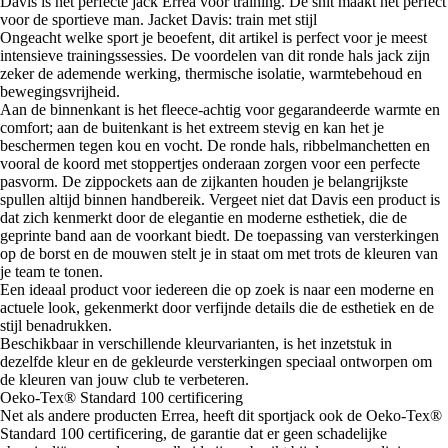
Davis is het perfecte jack Errea voor training. De snit maakt het perfect
voor de sportieve man. Jacket Davis: train met stijl
Ongeacht welke sport je beoefent, dit artikel is perfect voor je meest
intensieve trainingssessies. De voordelen van dit ronde hals jack zijn
zeker de ademende werking, thermische isolatie, warmtebehoud en
bewegingsvrijheid.
Aan de binnenkant is het fleece-achtig voor gegarandeerde warmte en
comfort; aan de buitenkant is het extreem stevig en kan het je
beschermen tegen kou en vocht. De ronde hals, ribbelmanchetten en
vooral de koord met stoppertjes onderaan zorgen voor een perfecte
pasvorm. De zippockets aan de zijkanten houden je belangrijkste
spullen altijd binnen handbereik. Vergeet niet dat Davis een product is
dat zich kenmerkt door de elegantie en moderne esthetiek, die de
geprinte band aan de voorkant biedt. De toepassing van versterkingen
op de borst en de mouwen stelt je in staat om met trots de kleuren van
je team te tonen.
Een ideaal product voor iedereen die op zoek is naar een moderne en
actuele look, gekenmerkt door verfijnde details die de esthetiek en de
stijl benadrukken.
Beschikbaar in verschillende kleurvarianten, is het inzetstuk in
dezelfde kleur en de gekleurde versterkingen speciaal ontworpen om
de kleuren van jouw club te verbeteren.
Oeko-Tex® Standard 100 certificering
Net als andere producten Errea, heeft dit sportjack ook de Oeko-Tex®
Standard 100 certificering, de garantie dat er geen schadelijke