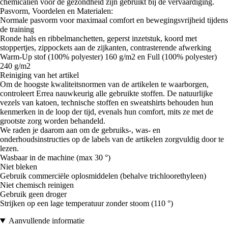
chemicaliën voor de gezondheid zijn gebruikt bij de vervaardiging.
Pasvorm, Voordelen en Materialen:
Normale pasvorm voor maximaal comfort en bewegingsvrijheid tijdens
de training
Ronde hals en ribbelmanchetten, geperst inzetstuk, koord met
stoppertjes, zippockets aan de zijkanten, contrasterende afwerking
Warm-Up stof (100% polyester) 160 g/m2 en Full (100% polyester)
240 g/m2
Reiniging van het artikel
Om de hoogste kwaliteitsnormen van de artikelen te waarborgen,
controleert Errea nauwkeurig alle gebruikte stoffen. De natuurlijke
vezels van katoen, technische stoffen en sweatshirts behouden hun
kenmerken in de loop der tijd, evenals hun comfort, mits ze met de
grootste zorg worden behandeld.
We raden je daarom aan om de gebruiks-, was- en
onderhoudsinstructies op de labels van de artikelen zorgvuldig door te
lezen.
Wasbaar in de machine (max 30 °)
Niet bleken
Gebruik commerciële oplosmiddelen (behalve trichloorethyleen)
Niet chemisch reinigen
Gebruik geen droger
Strijken op een lage temperatuur zonder stoom (110 °)
Aanvullende informatie