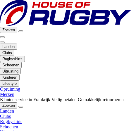
Zoeken
Landen
Clubs
Rugbyshirts
Schoenen
Uitrusting
Kinderen
Lifestyle
Opruiming
Merken
Klantenservice in Frankrijk
Veilig betalen
Gemakkelijk retourneren
Zoeken
Landen
Clubs
Rugbyshirts
Schoenen