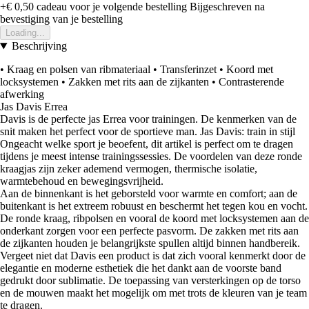
+€ 0,50
cadeau voor je volgende bestelling
Bijgeschreven na
bevestiging van je bestelling
Loading...
Beschrijving
• Kraag en polsen van ribmateriaal • Transferinzet • Koord met
locksystemen • Zakken met rits aan de zijkanten • Contrasterende
afwerking
Jas Davis Errea
Davis is de perfecte jas Errea voor trainingen. De kenmerken van de
snit maken het perfect voor de sportieve man. Jas Davis: train in stijl
Ongeacht welke sport je beoefent, dit artikel is perfect om te dragen
tijdens je meest intense trainingssessies. De voordelen van deze ronde
kraagjas zijn zeker ademend vermogen, thermische isolatie,
warmtebehoud en bewegingsvrijheid.
Aan de binnenkant is het geborsteld voor warmte en comfort; aan de
buitenkant is het extreem robuust en beschermt het tegen kou en vocht.
De ronde kraag, ribpolsen en vooral de koord met locksystemen aan de
onderkant zorgen voor een perfecte pasvorm. De zakken met rits aan
de zijkanten houden je belangrijkste spullen altijd binnen handbereik.
Vergeet niet dat Davis een product is dat zich vooral kenmerkt door de
elegantie en moderne esthetiek die het dankt aan de voorste band
gedrukt door sublimatie. De toepassing van versterkingen op de torso
en de mouwen maakt het mogelijk om met trots de kleuren van je team
te dragen.