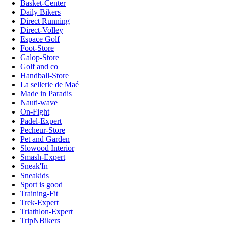
Basket-Center
Daily Bikers
Direct Running
Direct-Volley
Espace Golf
Foot-Store
Galop-Store
Golf and co
Handball-Store
La sellerie de Maé
Made in Paradis
Nauti-wave
On-Fight
Padel-Expert
Pecheur-Store
Pet and Garden
Slowood Interior
Smash-Expert
Sneak'In
Sneakids
Sport is good
Training-Fit
Trek-Expert
Triathlon-Expert
TripNBikers