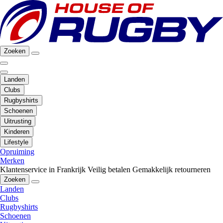
Zoeken
Landen
Clubs
Rugbyshirts
Schoenen
Uitrusting
Kinderen
Lifestyle
Opruiming
Merken
Klantenservice in Frankrijk
Veilig betalen
Gemakkelijk retourneren
Zoeken
Landen
Clubs
Rugbyshirts
Schoenen