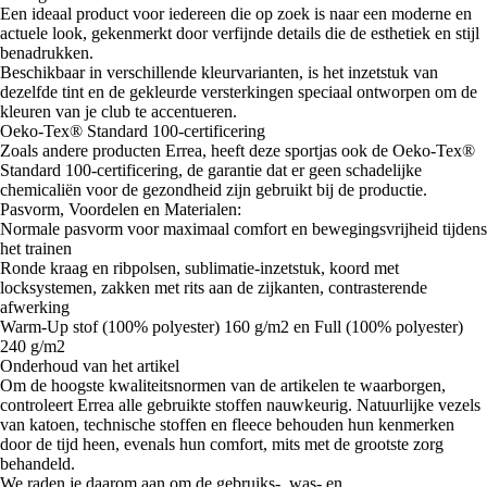
Een ideaal product voor iedereen die op zoek is naar een moderne en
actuele look, gekenmerkt door verfijnde details die de esthetiek en stijl
benadrukken.
Beschikbaar in verschillende kleurvarianten, is het inzetstuk van
dezelfde tint en de gekleurde versterkingen speciaal ontworpen om de
kleuren van je club te accentueren.
Oeko-Tex® Standard 100-certificering
Zoals andere producten Errea, heeft deze sportjas ook de Oeko-Tex®
Standard 100-certificering, de garantie dat er geen schadelijke
chemicaliën voor de gezondheid zijn gebruikt bij de productie.
Pasvorm, Voordelen en Materialen:
Normale pasvorm voor maximaal comfort en bewegingsvrijheid tijdens
het trainen
Ronde kraag en ribpolsen, sublimatie-inzetstuk, koord met
locksystemen, zakken met rits aan de zijkanten, contrasterende
afwerking
Warm-Up stof (100% polyester) 160 g/m2 en Full (100% polyester)
240 g/m2
Onderhoud van het artikel
Om de hoogste kwaliteitsnormen van de artikelen te waarborgen,
controleert Errea alle gebruikte stoffen nauwkeurig. Natuurlijke vezels
van katoen, technische stoffen en fleece behouden hun kenmerken
door de tijd heen, evenals hun comfort, mits met de grootste zorg
behandeld.
We raden je daarom aan om de gebruiks-, was- en