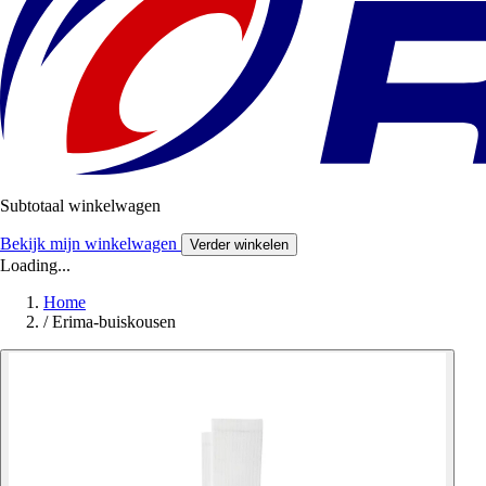
Subtotaal winkelwagen
Bekijk mijn winkelwagen
Verder winkelen
Loading...
Home
/
Erima-buiskousen