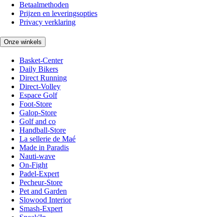
Betaalmethoden
Prijzen en leveringsopties
Privacy verklaring
Onze winkels
Basket-Center
Daily Bikers
Direct Running
Direct-Volley
Espace Golf
Foot-Store
Galop-Store
Golf and co
Handball-Store
La sellerie de Maé
Made in Paradis
Nauti-wave
On-Fight
Padel-Expert
Pecheur-Store
Pet and Garden
Slowood Interior
Smash-Expert