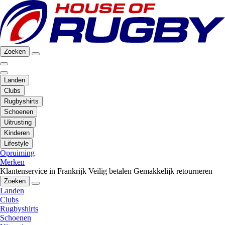
Zoeken
Landen
Clubs
Rugbyshirts
Schoenen
Uitrusting
Kinderen
Lifestyle
Opruiming
Merken
Klantenservice in Frankrijk
Veilig betalen
Gemakkelijk retourneren
Zoeken
Landen
Clubs
Rugbyshirts
Schoenen