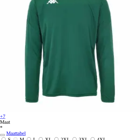
+7
Maat
*
Maattabel
S
M
L
XL
2XL
3XL
4XL