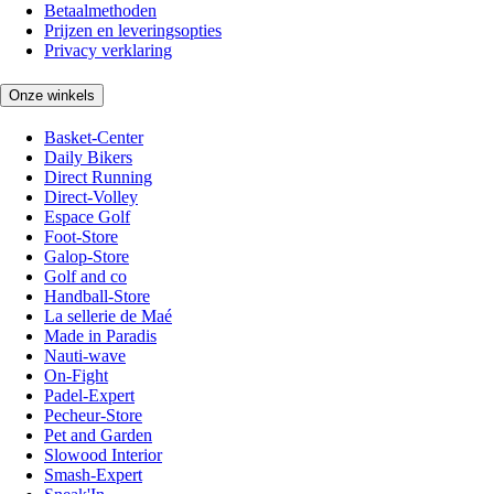
Betaalmethoden
Prijzen en leveringsopties
Privacy verklaring
Onze winkels
Basket-Center
Daily Bikers
Direct Running
Direct-Volley
Espace Golf
Foot-Store
Galop-Store
Golf and co
Handball-Store
La sellerie de Maé
Made in Paradis
Nauti-wave
On-Fight
Padel-Expert
Pecheur-Store
Pet and Garden
Slowood Interior
Smash-Expert