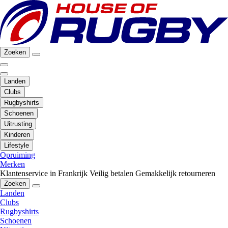
Zoeken
Landen
Clubs
Rugbyshirts
Schoenen
Uitrusting
Kinderen
Lifestyle
Opruiming
Merken
Klantenservice in Frankrijk
Veilig betalen
Gemakkelijk retourneren
Zoeken
Landen
Clubs
Rugbyshirts
Schoenen