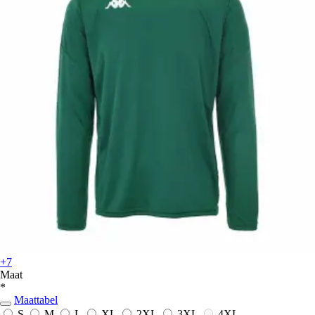
+7
Maat
*
Maattabel
S
M
L
XL
2XL
3XL
4XL