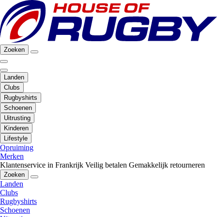
Zoeken
Landen
Clubs
Rugbyshirts
Schoenen
Uitrusting
Kinderen
Lifestyle
Opruiming
Merken
Klantenservice in Frankrijk
Veilig betalen
Gemakkelijk retourneren
Zoeken
Landen
Clubs
Rugbyshirts
Schoenen