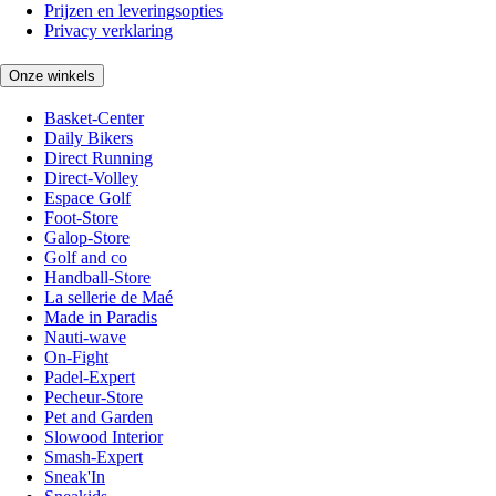
Prijzen en leveringsopties
Privacy verklaring
Onze winkels
Basket-Center
Daily Bikers
Direct Running
Direct-Volley
Espace Golf
Foot-Store
Galop-Store
Golf and co
Handball-Store
La sellerie de Maé
Made in Paradis
Nauti-wave
On-Fight
Padel-Expert
Pecheur-Store
Pet and Garden
Slowood Interior
Smash-Expert
Sneak'In