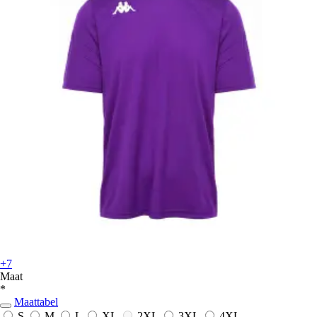
+7
Maat
*
Maattabel
S
M
L
XL
2XL
3XL
4XL